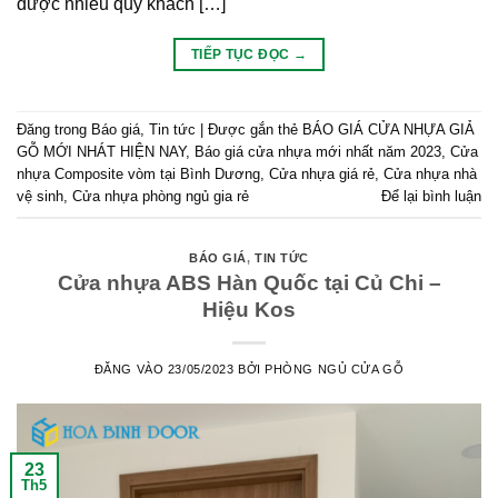
được nhiều quý khách […]
TIẾP TỤC ĐỌC
→
Đăng trong
Báo giá
,
Tin tức
|
Được gắn thẻ
BÁO GIÁ CỬA NHỰA GIẢ
GỖ MỚI NHÁT HIỆN NAY
,
Báo giá cửa nhựa mới nhất năm 2023
,
Cửa
nhựa Composite vòm tại Bình Dương
,
Cửa nhựa giá rẻ
,
Cửa nhựa nhà
vệ sinh
,
Cửa nhựa phòng ngủ gia rẻ
Để lại bình luận
BÁO GIÁ
,
TIN TỨC
Cửa nhựa ABS Hàn Quốc tại Củ Chi –
Hiệu Kos
ĐĂNG VÀO
23/05/2023
BỞI
PHÒNG NGỦ CỬA GỖ
23
Th5