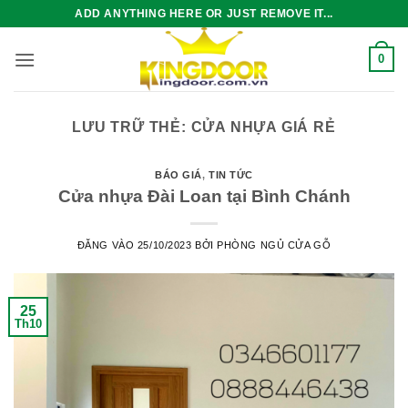
Bỏ
ADD ANYTHING HERE OR JUST REMOVE IT...
qua
nội
0
dung
LƯU TRỮ THẺ:
CỬA NHỰA GIÁ RẺ
BÁO GIÁ
,
TIN TỨC
Cửa nhựa Đài Loan tại Bình Chánh
ĐĂNG VÀO
25/10/2023
BỞI
PHÒNG NGỦ CỬA GỖ
25
Th10