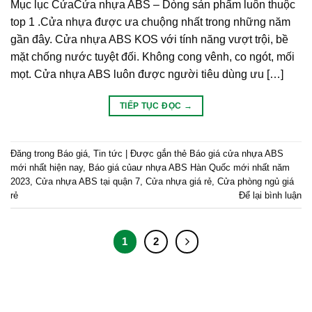
Mục lục CửaCửa nhựa ABS – Dòng sản phẩm luôn thuộc
top 1 .Cửa nhựa được ưa chuộng nhất trong những năm
gần đây. Cửa nhựa ABS KOS với tính năng vượt trội, bề
mặt chống nước tuyệt đối. Không cong vênh, co ngót, mối
mọt. Cửa nhựa ABS luôn được người tiêu dùng ưu […]
TIẾP TỤC ĐỌC
→
Đăng trong
Báo giá
,
Tin tức
|
Được gắn thẻ
Báo giá cửa nhựa ABS
mới nhất hiện nay
,
Báo giá củaư nhựa ABS Hàn Quốc mới nhất năm
2023
,
Cửa nhựa ABS tại quận 7
,
Cửa nhựa giá rẻ
,
Cửa phòng ngủ giá
rẻ
Để lại bình luận
1
2