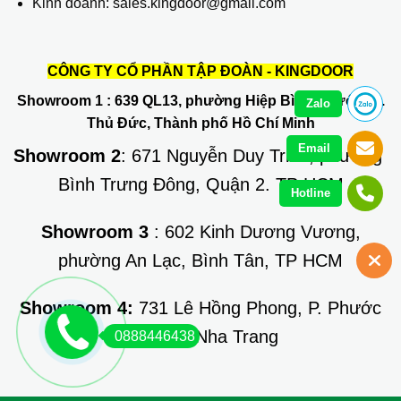
Kinh doanh: sales.kingdoor@gmail.com
CÔNG TY CỔ PHẦN TẬP ĐOÀN - KINGDOOR
Showroom 1
: 639 QL13, phường Hiệp Bình Phước, Q.
Zalo
Thủ Đức, Thành phố Hồ Chí Minh
Email
Showroom 2
: 671 Nguyễn Duy Trinh, phường
Bình Trưng Đông, Quận 2. TP HCM
Hotline
Showroom 3
: 602 Kinh Dương Vương,
phường An Lạc, Bình Tân, TP HCM
Showroom 4:
731 Lê Hồng Phong, P. Phước
Long, TP Nha Trang
0888446438