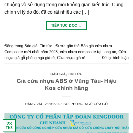
chuộng và sử dụng trong mỗi không gian kiến trúc. Cũng
chính vì lý do đó, đã có rất nhiều các […]
TIẾP TỤC ĐỌC
→
Đăng trong
Báo giá
,
Tin tức
|
Được gắn thẻ
Báo giá cửa nhựa
Composite mới nhất năm 2023
,
cửa nhựa composite tại Long an
,
Cửa
nhựa giả gỗ phòng ngủ giá rẻ
,
Cửa nhựa giá rẻ
Để lại bình luận
BÁO GIÁ
,
TIN TỨC
Giá cửa nhựa ABS ở Vũng Tàu- Hiệu
Kos chính hãng
ĐĂNG VÀO
23/03/2023
BỞI
PHÒNG NGỦ CỬA GỖ
23
Th3