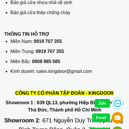
Báo giá cửa nhựa nhà vệ sinh
Báo giá cửa thép chống cháy
THÔNG TIN HỖ TRỢ
Miền Nam:
0919 707 355
Miền Trung:
0919 707 355
Miền Bắc:
0908 985 585
Kinh doanh: sales.kingdoor@gmail.com
CÔNG TY CỔ PHẦN TẬP ĐOÀN - KINGDOOR
Showroom 1
: 639 QL13, phường Hiệp Bình Phước, Q.
Zalo
Thủ Đức, Thành phố Hồ Chí Minh
Email
Showroom 2
: 671 Nguyễn Duy Trinh, phường