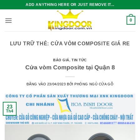
Bỏ
ADD ANYTHING HERE OR JUST REMOVE IT...
qua
nội
0
dung
LƯU TRỮ THẺ:
CỬA VÒM COMPOSITE GIÁ RE
BÁO GIÁ
,
TIN TỨC
Cửa vòm Composite tại Quận 8
ĐĂNG VÀO
23/04/2023
BỞI
PHÒNG NGỦ CỬA GỖ
23
Th4