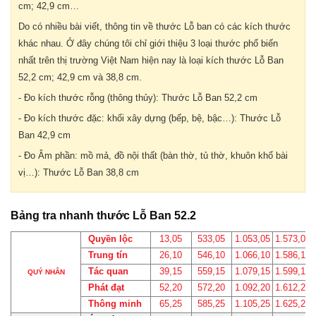
cm; 42,9 cm…
Do có nhiều bài viết, thông tin về thước Lỗ ban có các kích thước
khác nhau. Ở đây chúng tôi chỉ giới thiệu 3 loại thước phổ biến
nhất trên thị trường Việt Nam hiện nay là loại kích thước Lỗ Ban
52,2 cm; 42,9 cm và 38,8 cm.
- Đo kích thước rỗng (thông thủy): Thước Lỗ Ban 52,2 cm
- Đo kích thước đặc: khối xây dựng (bếp, bệ, bậc…): Thước Lỗ
Ban 42,9 cm
- Đo Âm phần: mồ mả, đồ nội thất (bàn thờ, tủ thờ, khuôn khổ bài
vị…): Thước Lỗ Ban 38,8 cm
Bảng tra nhanh thước Lỗ Ban 52.2
Quyền lộc
13,05
533,05
1.053,05
1.573,05
Trung tín
26,10
546,10
1.066,10
1.586,10
Tác quan
39,15
559,15
1.079,15
1.599,15
QUÝ NHÂN
Phát đạt
52,20
572,20
1.092,20
1.612,20
Thông minh
65,25
585,25
1.105,25
1.625,25