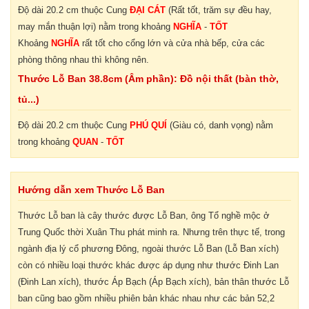
Độ dài 20.2 cm thuộc Cung
ĐẠI CÁT
(Rất tốt, trăm sự đều hay,
may mắn thuận lợi) nằm trong khoảng
NGHĨA
-
TỐT
Khoảng
NGHĨA
rất tốt cho cổng lớn và cửa nhà bếp, cửa các
phòng thông nhau thì không nên.
Thước Lỗ Ban 38.8cm (Âm phần): Đồ nội thất (bàn thờ,
tủ...)
Độ dài 20.2 cm thuộc Cung
PHÚ QUÍ
(Giàu có, danh vọng) nằm
trong khoảng
QUAN
-
TỐT
Hướng dẫn xem Thước Lỗ Ban
Thước Lỗ ban là cây thước được Lỗ Ban, ông Tổ nghề mộc ở
Trung Quốc thời Xuân Thu phát minh ra. Nhưng trên thực tế, trong
ngành địa lý cổ phương Đông, ngoài thước Lỗ Ban (Lỗ Ban xích)
còn có nhiều loại thước khác được áp dụng như thước Đinh Lan
(Đinh Lan xích), thước Áp Bạch (Áp Bạch xích), bản thân thước Lỗ
ban cũng bao gồm nhiều phiên bản khác nhau như các bản 52,2