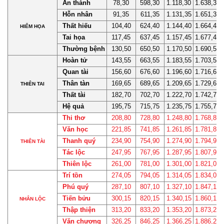
Án thành
78,30
598,30
1.118,30
1.638,30
Hỗn nhân
91,35
611,35
1.131,35
1.651,35
Thất hiếu
104,40
624,40
1.144,40
1.664,40
HIỂM HỌA
Tai họa
117,45
637,45
1.157,45
1.677,45
Thường bệnh
130,50
650,50
1.170,50
1.690,50
Hoàn tử
143,55
663,55
1.183,55
1.703,55
Quan tài
156,60
676,60
1.196,60
1.716,60
Thân tàn
169,65
689,65
1.209,65
1.729,65
THIÊN TAI
Thất tài
182,70
702,70
1.222,70
1.742,70
Hệ quả
195,75
715,75
1.235,75
1.755,75
Thi thơ
208,80
728,80
1.248,80
1.768,80
Văn học
221,85
741,85
1.261,85
1.781,85
Thanh quý
234,90
754,90
1.274,90
1.794,90
THIÊN TÀI
Tác lộc
247,95
767,95
1.287,95
1.807,95
Thiên lộc
261,00
781,00
1.301,00
1.821,00
Trí tồn
274,05
794,05
1.314,05
1.834,05
Phú quý
287,10
807,10
1.327,10
1.847,10
Tiến bửu
300,15
820,15
1.340,15
1.860,15
NHÂN LỘC
Thập thiện
313,20
833,20
1.353,20
1.873,20
Văn chương
326,25
846,25
1.366,25
1.886,25