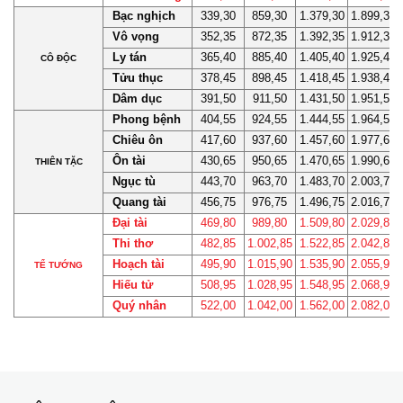
Bạc nghịch
339,30
859,30
1.379,30
1.899,30
Vô vọng
352,35
872,35
1.392,35
1.912,35
Ly tán
365,40
885,40
1.405,40
1.925,40
CÔ ĐỘC
Tửu thục
378,45
898,45
1.418,45
1.938,45
Dâm dục
391,50
911,50
1.431,50
1.951,50
Phong bệnh
404,55
924,55
1.444,55
1.964,55
Chiêu ôn
417,60
937,60
1.457,60
1.977,60
Ôn tài
430,65
950,65
1.470,65
1.990,65
THIÊN TẶC
Ngục tù
443,70
963,70
1.483,70
2.003,70
Quang tài
456,75
976,75
1.496,75
2.016,75
Đại tài
469,80
989,80
1.509,80
2.029,80
Thi thơ
482,85
1.002,85
1.522,85
2.042,85
Hoạch tài
495,90
1.015,90
1.535,90
2.055,90
TỂ TƯỚNG
Hiếu tử
508,95
1.028,95
1.548,95
2.068,95
Quý nhân
522,00
1.042,00
1.562,00
2.082,00