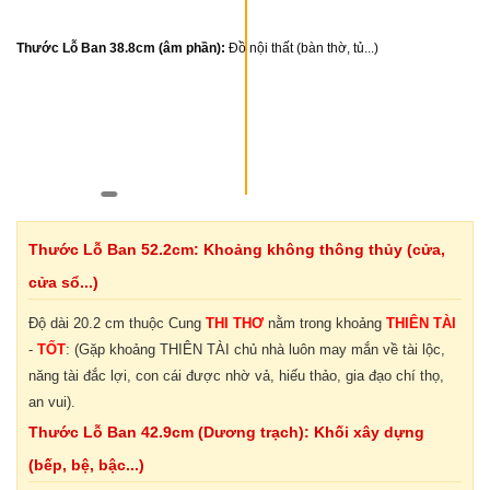
Thước Lỗ Ban 38.8cm (âm phần):
Đồ nội thất (bàn thờ, tủ...)
Thước Lỗ Ban 52.2cm: Khoảng không thông thủy (cửa,
cửa sổ...)
Độ dài 20.2 cm thuộc Cung
THI THƠ
nằm trong khoảng
THIÊN TÀI
-
TỐT
: (Gặp khoảng THIÊN TÀI chủ nhà luôn may mắn về tài lộc,
năng tài đắc lợi, con cái được nhờ vả, hiếu thảo, gia đạo chí thọ,
an vui).
Thước Lỗ Ban 42.9cm (Dương trạch): Khối xây dựng
(bếp, bệ, bậc...)