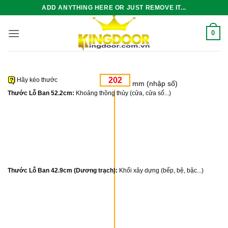
Bỏ
ADD ANYTHING HERE OR JUST REMOVE IT...
qua
nội
0
dung
Hãy kéo thước
mm (nhập số)
Thước Lỗ Ban 52.2cm:
Khoảng thông thủy (cửa, cửa sổ...)
Thước Lỗ Ban 42.9cm (Dương trạch):
Khối xây dựng (bếp, bệ, bậc...)