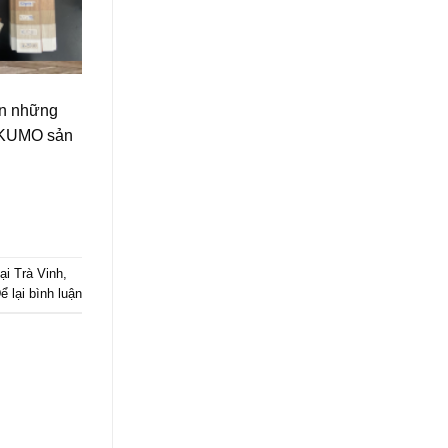
ến những
n KUMO sản
i Trà Vinh
,
ể lại bình luận