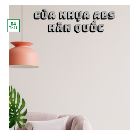
04
Th11