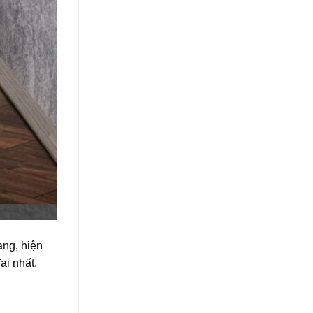
àng, hiện
ại nhất,