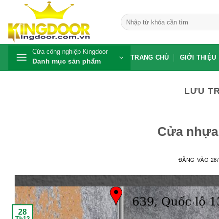
Bỏ
qua
Tìm
kiếm:
nội
dung
Cửa công nghiệp Kingdoor
TRANG CHỦ
GIỚI THIỆU
Danh mục sản phẩm
LƯU T
Cửa nhựa 
ĐĂNG VÀO
28
28
Th12