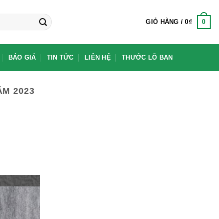
0
GIỎ HÀNG /
0
₫
BÁO GIÁ
TIN TỨC
LIÊN HỆ
THƯỚC LỖ BAN
ĂM 2023