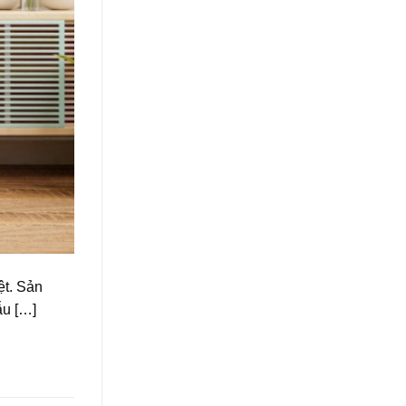
ệt. Sản
ẫu […]