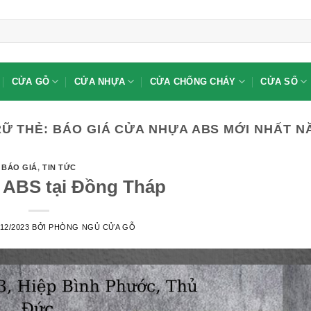
CỬA GỖ
CỬA NHỰA
CỬA CHỐNG CHÁY
CỬA SỔ
RỮ THẺ:
BÁO GIÁ CỬA NHỰA ABS MỚI NHẤT N
BÁO GIÁ
,
TIN TỨC
ABS tại Đồng Tháp
/12/2023
BỞI
PHÒNG NGỦ CỬA GỖ