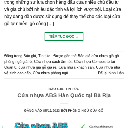
trong những sự lựa chọn hàng đầu của nhiều chủ đầu tư
và gia chủ bởi nhiều đặc tính và lợi ích vượt trội. Loại cửa
này đang dần được sử dụng để thay thế cho các loại cửa
gỗ tự nhiên, gỗ công […]
TIẾP TỤC ĐỌC
→
Đăng trong
Báo giá
,
Tin tức
|
Được gắn thẻ
Báo giá cửa nhựa giả gỗ
phòng ngủ giá rẻ
,
Cửa nhựa cách âm tốt
,
Cửa nhựa Composite tại
Quận 8
,
cửa nhựa giả gỗ giá rẻ
,
Cửa nhựa khách sạn
,
Cửa nhựa nhà
vệ sinh cao cấp
,
Cửa nhựa phòng ngủ
Để lại bình luận
BÁO GIÁ
,
TIN TỨC
Cửa nhựa ABS Hàn Quốc tại Bà Rịa
ĐĂNG VÀO
05/11/2023
BỞI
PHÒNG NGỦ CỬA GỖ