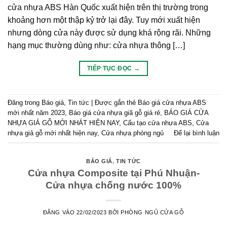
cửa nhựa ABS Hàn Quốc xuất hiện trên thị trường trong
khoảng hơn một thập kỷ trở lại đây. Tuy mới xuất hiện
nhưng dòng cửa này được sử dụng khá rộng rãi. Những
hạng mục thường dùng như: cửa nhựa thông […]
TIẾP TỤC ĐỌC
→
Đăng trong
Báo giá
,
Tin tức
|
Được gắn thẻ
Báo giá cửa nhựa ABS
mới nhất năm 2023
,
Báo giá cửa nhựa giã gỗ giá rẻ
,
BÁO GIÁ CỬA
NHỰA GIẢ GỖ MỚI NHÁT HIỆN NAY
,
Cấu tạo cửa nhựa ABS
,
Cửa
nhựa giả gỗ mới nhất hiện nay
,
Cửa nhựa phòng ngủ
Để lại bình luận
BÁO GIÁ
,
TIN TỨC
Cửa nhựa Composite tại Phú Nhuận-
Cửa nhựa chống nước 100%
ĐĂNG VÀO
22/02/2023
BỞI
PHÒNG NGỦ CỬA GỖ