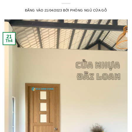
ĐĂNG VÀO
21/04/2023
BỞI
PHÒNG NGỦ CỬA GỖ
21
Th4