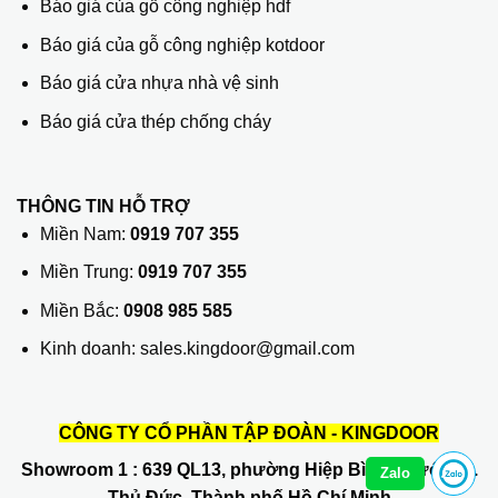
Báo giá của gỗ công nghiệp hdf
Báo giá của gỗ công nghiệp kotdoor
Báo giá cửa nhựa nhà vệ sinh
Báo giá cửa thép chống cháy
THÔNG TIN HỖ TRỢ
Miền Nam:
0919 707 355
Miền Trung:
0919 707 355
Miền Bắc:
0908 985 585
Kinh doanh: sales.kingdoor@gmail.com
CÔNG TY CỔ PHẦN TẬP ĐOÀN - KINGDOOR
Showroom 1
: 639 QL13, phường Hiệp Bình Phước, Q.
Zalo
Thủ Đức, Thành phố Hồ Chí Minh