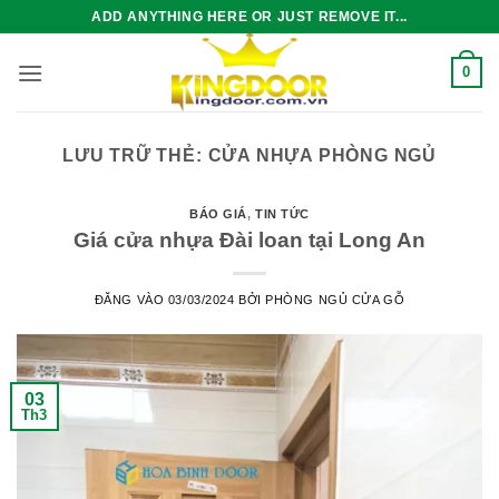
Bỏ
ADD ANYTHING HERE OR JUST REMOVE IT...
qua
nội
0
dung
LƯU TRỮ THẺ:
CỬA NHỰA PHÒNG NGỦ
BÁO GIÁ
,
TIN TỨC
Giá cửa nhựa Đài loan tại Long An
ĐĂNG VÀO
03/03/2024
BỞI
PHÒNG NGỦ CỬA GỖ
03
Th3