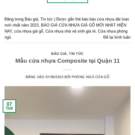
Đăng trong
Báo giá
,
Tin tức
|
Được gắn thẻ
báo báo cửa nhựa đài loan
mới nhất năm 2023
,
BÁO GIÁ CỬA NHỰA GIẢ GỖ MỚI NHÁT HIỆN
NAY
,
cửa nhựa giả gỗ
,
Cửa nhựa nhà vệ sinh giá rẻ
,
Cửa nhựa phòng
ngủ
Để lại bình luận
BÁO GIÁ
,
TIN TỨC
Mẫu cửa nhựa Composite tại Quận 11
ĐĂNG VÀO
07/08/2023
BỞI
PHÒNG NGỦ CỬA GỖ
07
Th8