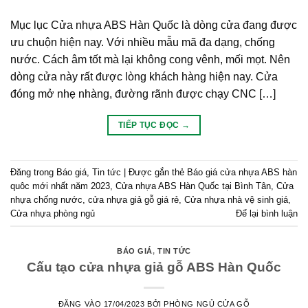
Mục lục Cửa nhựa ABS Hàn Quốc là dòng cửa đang được
ưu chuộn hiện nay. Với nhiều mẫu mã đa dạng, chống
nước. Cách âm tốt mà lại không cong vênh, mối mọt. Nên
dòng cửa này rất được lòng khách hàng hiện nay. Cửa
đóng mở nhẹ nhàng, đường rãnh được chạy CNC […]
TIẾP TỤC ĐỌC
→
Đăng trong
Báo giá
,
Tin tức
|
Được gắn thẻ
Báo giá cửa nhựa ABS hàn
quôc mới nhất năm 2023
,
Cửa nhựa ABS Hàn Quốc tại Bình Tân
,
Cửa
nhựa chống nước
,
cửa nhựa giả gỗ giá rẻ
,
Cửa nhựa nhà vệ sinh giá
,
Cửa nhựa phòng ngủ
Để lại bình luận
BÁO GIÁ
,
TIN TỨC
Cấu tạo cửa nhựa giả gỗ ABS Hàn Quốc
ĐĂNG VÀO
17/04/2023
BỞI
PHÒNG NGỦ CỬA GỖ