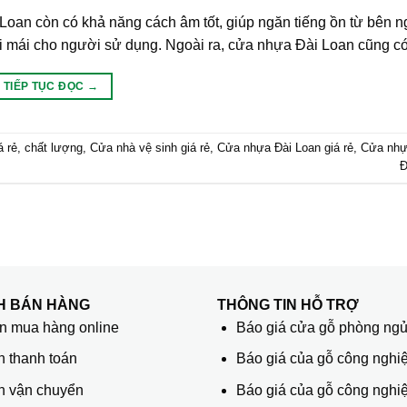
Loan còn có khả năng cách âm tốt, giúp ngăn tiếng ồn từ bên 
oải mái cho người sử dụng. Ngoài ra, cửa nhựa Đài Loan cũng c
TIẾP TỤC ĐỌC
→
á rẻ
,
chất lượng
,
Cửa nhà vệ sinh giá rẻ
,
Cửa nhựa Đài Loan giá rẻ
,
Cửa nhự
Đ
H BÁN HÀNG
THÔNG TIN HỖ TRỢ
 mua hàng online
Báo giá cửa gỗ phòng ng
h thanh toán
Báo giá của gỗ công nghiệ
h vận chuyển
Báo giá của gỗ công nghi