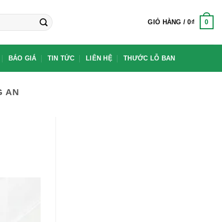
0
GIỎ HÀNG /
0
₫
BÁO GIÁ
TIN TỨC
LIÊN HỆ
THƯỚC LỖ BAN
G AN