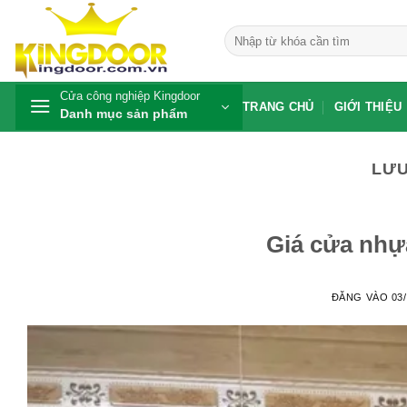
Bỏ
qua
Tìm
kiếm:
nội
dung
Cửa công nghiệp Kingdoor
TRANG CHỦ
GIỚI THIỆU
Danh mục sản phẩm
LƯU
Giá cửa nhựa
ĐĂNG VÀO
03