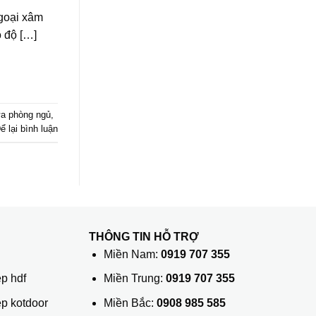
ngoại xâm
ó độ […]
a phòng ngủ
,
ể lại bình luận
THÔNG TIN HỖ TRỢ
ủ
Miền Nam:
0919 707 355
p hdf
Miền Trung:
0919 707 355
ệp kotdoor
Miền Bắc:
0908 985 585