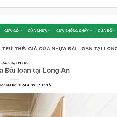
CỬA GỖ
CỬA NHỰA
CỬA CHỐNG CHÁY
CỬA SỔ
 TRỮ THẺ:
GIÁ CỬA NHỰA ĐÀI LOAN TẠI LON
BÁO GIÁ
,
TIN TỨC
 Đài loan tại Long An
/03/2024
BỞI
PHÒNG NGỦ CỬA GỖ