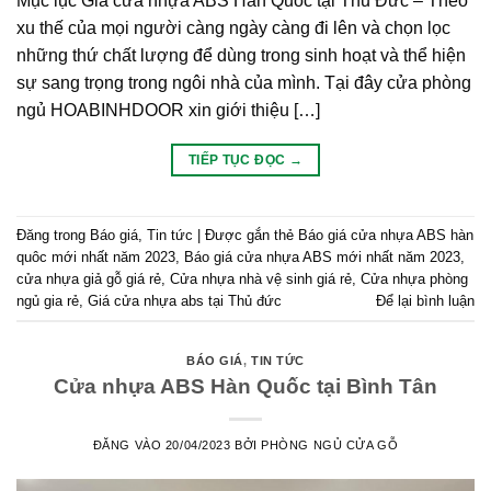
Mục lục Giá cửa nhựa ABS Hàn Quốc tại Thủ Đức – Theo
xu thế của mọi người càng ngày càng đi lên và chọn lọc
những thứ chất lượng để dùng trong sinh hoạt và thể hiện
sự sang trọng trong ngôi nhà của mình. Tại đây cửa phòng
ngủ HOABINHDOOR xin giới thiệu […]
TIẾP TỤC ĐỌC
→
Đăng trong
Báo giá
,
Tin tức
|
Được gắn thẻ
Báo giá cửa nhựa ABS hàn
quôc mới nhất năm 2023
,
Báo giá cửa nhựa ABS mới nhất năm 2023
,
cửa nhựa giả gỗ giá rẻ
,
Cửa nhựa nhà vệ sinh giá rẻ
,
Cửa nhựa phòng
ngủ gia rẻ
,
Giá cửa nhựa abs tại Thủ đức
Để lại bình luận
BÁO GIÁ
,
TIN TỨC
Cửa nhựa ABS Hàn Quốc tại Bình Tân
ĐĂNG VÀO
20/04/2023
BỞI
PHÒNG NGỦ CỬA GỖ