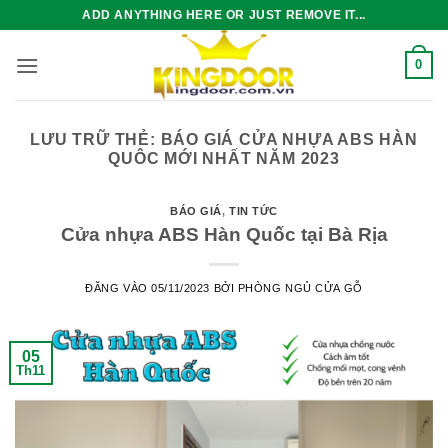
Bỏ
ADD ANYTHING HERE OR JUST REMOVE IT...
qua
nội
0
dung
LƯU TRỮ THẺ:
BÁO GIÁ CỬA NHỰA ABS HÀN
QUÔC MỚI NHẤT NĂM 2023
BÁO GIÁ
,
TIN TỨC
Cửa nhựa ABS Hàn Quốc tại Bà Rịa
ĐĂNG VÀO
05/11/2023
BỞI
PHÒNG NGỦ CỬA GỖ
05
Th11