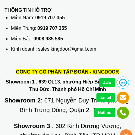
THÔNG TIN HỖ TRỢ
Miền Nam:
0919 707 355
Miền Trung:
0919 707 355
Miền Bắc:
0908 985 585
Kinh doanh: sales.kingdoor@gmail.com
CÔNG TY CỔ PHẦN TẬP ĐOÀN - KINGDOOR
Showroom 1
: 639 QL13, phường Hiệp Bình Phước, Q.
Zalo
Thủ Đức, Thành phố Hồ Chí Minh
Email
Showroom 2
: 671 Nguyễn Duy Trinh, phường
Bình Trưng Đông, Quận 2. TP HCM
Hotline
Showroom 3
: 602 Kinh Dương Vương,