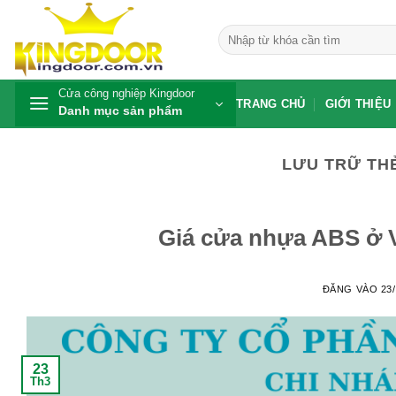
Bỏ
qua
Tìm
kiếm:
nội
dung
Cửa công nghiệp Kingdoor
TRANG CHỦ
GIỚI THIỆU
Danh mục sản phẩm
LƯU TRỮ TH
Giá cửa nhựa ABS ở 
ĐĂNG VÀO
23
23
Th3