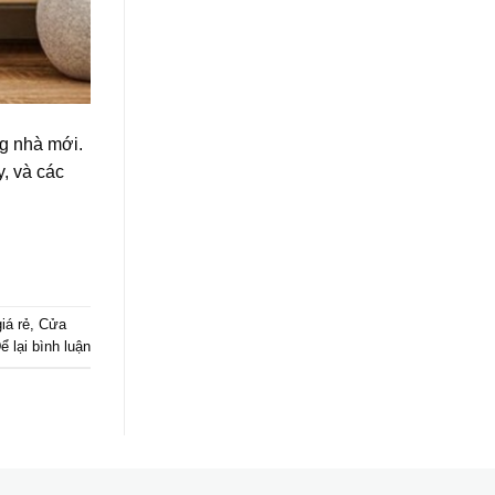
g nhà mới.
, và các
iá rẻ
,
Cửa
ể lại bình luận