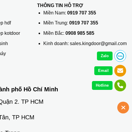
THÔNG TIN HỖ TRỢ
ủ
Miền Nam:
0919 707 355
p hdf
Miền Trung:
0919 707 355
ệp kotdoor
Miền Bắc:
0908 985 585
sinh
Kinh doanh: sales.kingdoor@gmail.com
háy
Zalo
Email
Hotline
ành phố Hồ Chí Minh
 Quận 2. TP HCM
 Tân, TP HCM