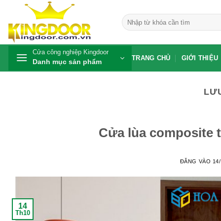
Bỏ
qua
Tìm
kiếm:
nội
dung
Cửa công nghiệp Kingdoor
TRANG CHỦ
GIỚI THIỆU
Danh mục sản phẩm
LƯ
Cửa lùa composite 
ĐĂNG VÀO
14
14
Th10