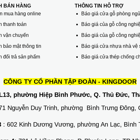
H BÁN HÀNG
THÔNG TIN HỖ TRỢ
 mua hàng online
Báo giá cửa gỗ phòng ng
h thanh toán
Báo giá của gỗ công nghiệ
h vận chuyển
Báo giá của gỗ công nghi
 bảo mật thông tin
Báo giá cửa nhựa nhà vệ 
 đổi trả sản phẩm
Báo giá cửa thép chống c
CÔNG TY CỔ PHẦN TẬP ĐOÀN - KINGDOOR
L13, phường Hiệp Bình Phước, Q. Thủ Đức, Th
671 Nguyễn Duy Trinh, phường Bình Trưng Đông,
3
: 602 Kinh Dương Vương, phường An Lạc, Bình