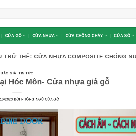
CỬA GỖ
CỬA NHỰA
CỬA CHỐNG CHÁY
CỬA SỔ
U TRỮ THẺ:
CỬA NHỰA COMPOSITE CHỐNG N
BÁO GIÁ
,
TIN TỨC
tại Hóc Môn- Cửa nhựa giả gỗ
/10/2023
BỞI
PHÒNG NGỦ CỬA GỖ