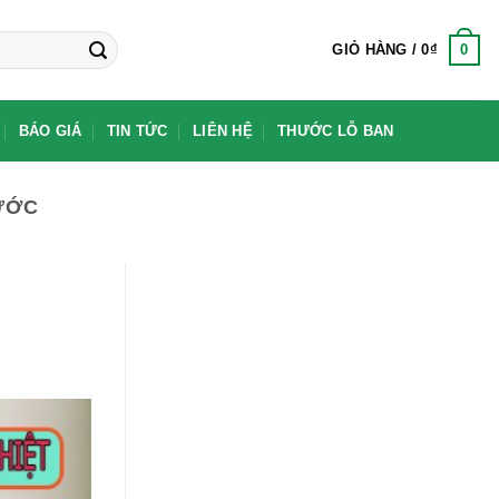
0
GIỎ HÀNG /
0
₫
BÁO GIÁ
TIN TỨC
LIÊN HỆ
THƯỚC LỖ BAN
ƯỚC