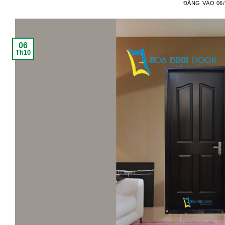
ĐĂNG VÀO
06
06
Th10