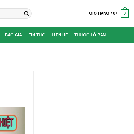
0
GIỎ HÀNG /
0
₫
BÁO GIÁ
TIN TỨC
LIÊN HỆ
THƯỚC LỖ BAN