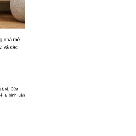
g nhà mới.
, và các
iá rẻ
,
Cửa
ể lại bình luận