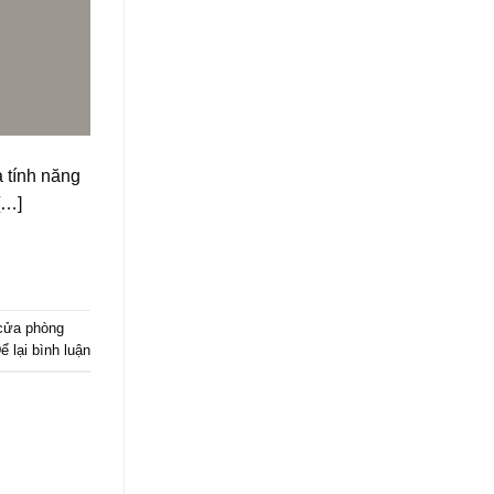
à tính năng
[…]
cửa phòng
ể lại bình luận