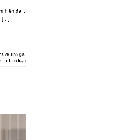
 hiện đại ,
i […]
à vệ sinh giá
ể lại bình luận