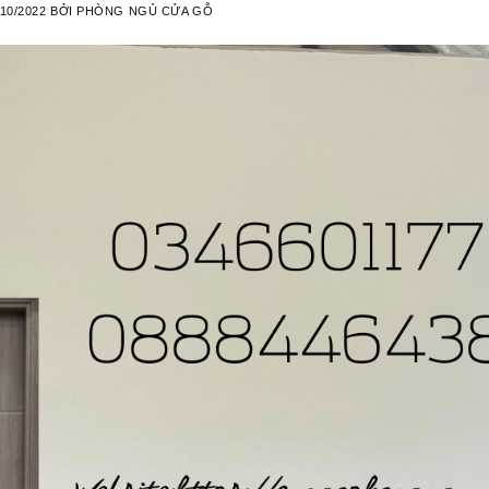
/10/2022
BỞI
PHÒNG NGỦ CỬA GỖ