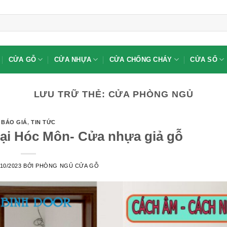
CỬA GỖ
CỬA NHỰA
CỬA CHỐNG CHÁY
CỬA SỔ
LƯU TRỮ THẺ:
CỬA PHÒNG NGỦ
BÁO GIÁ
,
TIN TỨC
tại Hóc Môn- Cửa nhựa giả gỗ
/10/2023
BỞI
PHÒNG NGỦ CỬA GỖ