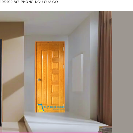
/10/2022
BỞI
PHÒNG NGỦ CỬA GỖ