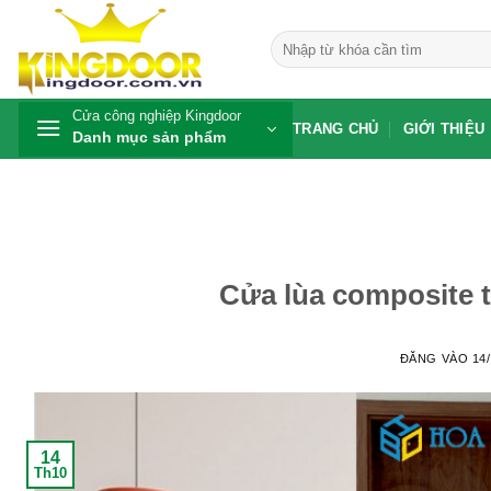
Bỏ
qua
Tìm
kiếm:
nội
dung
Cửa công nghiệp Kingdoor
TRANG CHỦ
GIỚI THIỆU
Danh mục sản phẩm
Cửa lùa composite 
ĐĂNG VÀO
14
14
Th10