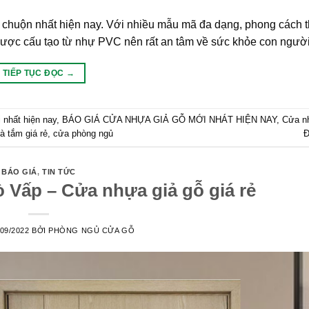
huộn nhất hiện nay. Với nhiều mẫu mã đa dạng, phong cách thì
 Được cấu tạo từ nhự PVC nên rất an tâm về sức khỏe con ngườ
TIẾP TỤC ĐỌC
→
nhất hiện nay
,
BÁO GIÁ CỬA NHỰA GIẢ GỖ MỚI NHÁT HIỆN NAY
,
Cửa nh
 tắm giá rẻ
,
cửa phòng ngủ
Đ
BÁO GIÁ
,
TIN TỨC
 Vấp – Cửa nhựa giả gỗ giá rẻ
/09/2022
BỞI
PHÒNG NGỦ CỬA GỖ