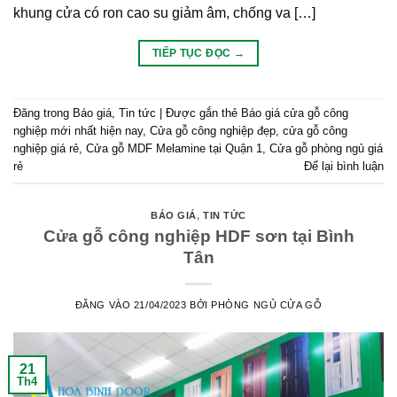
khung cửa có ron cao su giảm âm, chống va […]
TIẾP TỤC ĐỌC
→
Đăng trong
Báo giá
,
Tin tức
|
Được gắn thẻ
Báo giá cửa gỗ công
nghiệp mới nhất hiện nay
,
Cửa gỗ công nghiệp đẹp
,
cửa gỗ công
nghiệp giá rẻ
,
Cửa gỗ MDF Melamine tại Quận 1
,
Cửa gỗ phòng ngủ giá
rẻ
Để lại bình luận
BÁO GIÁ
,
TIN TỨC
Cửa gỗ công nghiệp HDF sơn tại Bình
Tân
ĐĂNG VÀO
21/04/2023
BỞI
PHÒNG NGỦ CỬA GỖ
21
Th4