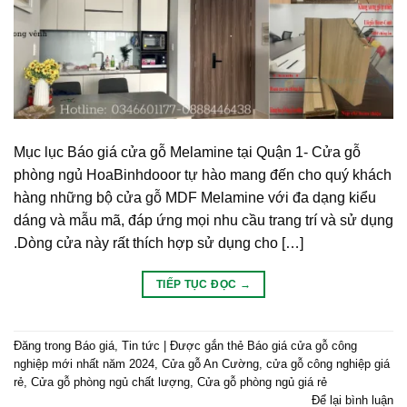
Mục lục Báo giá cửa gỗ Melamine tại Quận 1- Cửa gỗ
phòng ngủ HoaBinhdooor tự hào mang đến cho quý khách
hàng những bộ cửa gỗ MDF Melamine với đa dạng kiểu
dáng và mẫu mã, đáp ứng mọi nhu cầu trang trí và sử dụng
.Dòng cửa này rất thích hợp sử dụng cho […]
TIẾP TỤC ĐỌC
→
Đăng trong
Báo giá
,
Tin tức
|
Được gắn thẻ
Báo giá cửa gỗ công
nghiệp mới nhất năm 2024
,
Cửa gỗ An Cường
,
cửa gỗ công nghiệp giá
rẻ
,
Cửa gỗ phòng ngủ chất lượng
,
Cửa gỗ phòng ngủ giá rẻ
Để lại bình luận