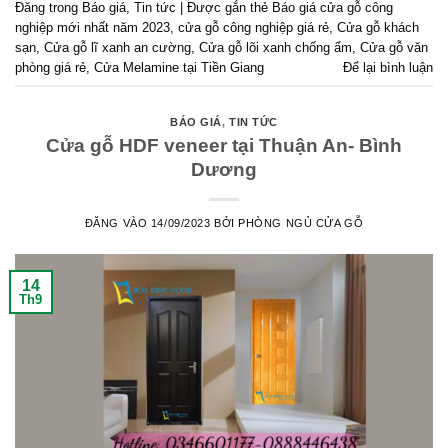
Đăng trong
Báo giá
,
Tin tức
|
Được gắn thẻ
Báo giá cửa gỗ công
nghiệp mới nhất năm 2023
,
cửa gỗ công nghiệp giá rẻ
,
Cửa gỗ khách
sạn
,
Cửa gỗ lĩ xanh an cường
,
Cửa gỗ lõi xanh chống ẩm
,
Cửa gỗ văn
phòng giá rẻ
,
Cửa Melamine tại Tiền Giang
Để lại bình luận
BÁO GIÁ
,
TIN TỨC
Cửa gỗ HDF veneer tại Thuận An- Bình
Dương
ĐĂNG VÀO
14/09/2023
BỞI
PHÒNG NGỦ CỬA GỖ
14
Th9