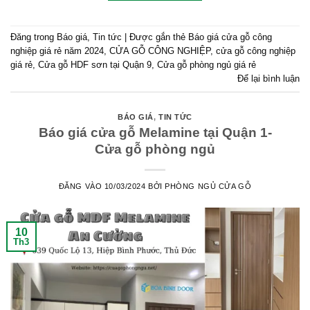
Đăng trong
Báo giá
,
Tin tức
|
Được gắn thẻ
Báo giá cửa gỗ công
nghiệp giá rẻ năm 2024
,
CỬA GỖ CÔNG NGHIỆP
,
cửa gỗ công nghiệp
giá rẻ
,
Cửa gỗ HDF sơn tại Quận 9
,
Cửa gỗ phòng ngủ giá rẻ
Để lại bình luận
BÁO GIÁ
,
TIN TỨC
Báo giá cửa gỗ Melamine tại Quận 1-
Cửa gỗ phòng ngủ
ĐĂNG VÀO
10/03/2024
BỞI
PHÒNG NGỦ CỬA GỖ
10
Th3