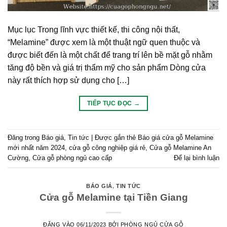
Mục lục Trong lĩnh vực thiết kế, thi công nội thất,
“Melamine” được xem là một thuật ngữ quen thuộc và
được biết đến là một chất để trang trí lên bề mặt gỗ nhằm
tăng độ bền và giá trị thẩm mỹ cho sản phẩm Dòng cửa
này rất thích hợp sử dụng cho […]
TIẾP TỤC ĐỌC
→
Đăng trong
Báo giá
,
Tin tức
|
Được gắn thẻ
Báo giá cửa gỗ Melamine
mới nhất năm 2024
,
cửa gỗ công nghiệp giá rẻ
,
Cửa gỗ Melamine An
Cường
,
Cửa gỗ phòng ngủ cao cấp
Để lại bình luận
BÁO GIÁ
,
TIN TỨC
Cửa gỗ Melamine tại Tiền Giang
ĐĂNG VÀO
06/11/2023
BỞI
PHÒNG NGỦ CỬA GỖ