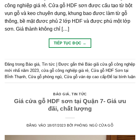
công nghiệp giá rẻ. Cửa gỗ HDF sơn được cấu tạo từ bột
vụn gỗ và keo chuyên dụng, khung bao đươc làm từ gỗ
thông, bề mặt đươc phủ 2 lớp HDF và được phú một lớp
sơn. Giá thành không chỉ […]
TIẾP TỤC ĐỌC
→
Đăng trong
Báo giá
,
Tin tức
|
Được gắn thẻ
Báo giã cửa gỗ công nghệp
mới nhấ năm 2023
,
cửa gỗ công nghiệp giá rẻ
,
Cửa gỗ HDF Sơn tại
BÌnh Thạnh
,
Cửa gỗ phòng ngủ
,
Cửa gỗ ván ép cao cấp
Để lại bình luận
BÁO GIÁ
,
TIN TỨC
Giá cửa gỗ HDF sơn tại Quận 7- Giá ưu
đãi, chất lượng
ĐĂNG VÀO
18/07/2023
BỞI
PHÒNG NGỦ CỬA GỖ