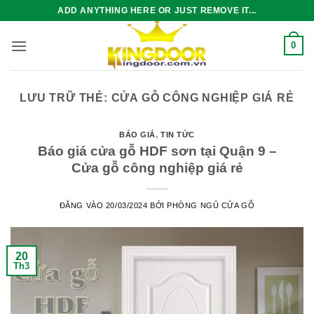
Bỏ
ADD ANYTHING HERE OR JUST REMOVE IT...
qua
nội
0
dung
LƯU TRỮ THẺ:
CỬA GỖ CÔNG NGHIỆP GIÁ RẺ
BÁO GIÁ
,
TIN TỨC
Báo giá cửa gỗ HDF sơn tại Quận 9 –
Cửa gỗ công nghiệp giá rẻ
ĐĂNG VÀO
20/03/2024
BỞI
PHÒNG NGỦ CỬA GỖ
20
Th3