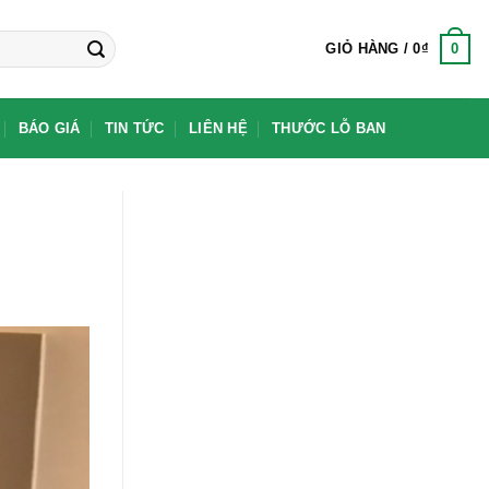
0
GIỎ HÀNG /
0
₫
BÁO GIÁ
TIN TỨC
LIÊN HỆ
THƯỚC LỖ BAN