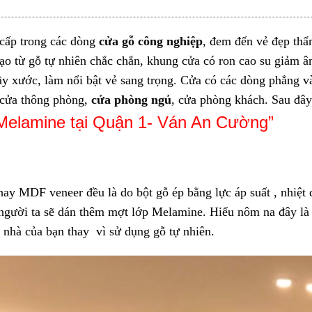
cấp trong các dòng
cửa gỗ công nghiệp
, đem đến vẻ đẹp th
ạo từ gỗ tự nhiên chắc chắn, khung cửa có ron cao su giảm 
y xước, làm nổi bật vẻ sang trọng. Cửa có các dòng phẳng v
 cửa thông phòng,
cửa phòng ngủ
, cửa phòng khách. Sau đâ
Melamine
tại Quận 1- Ván An Cường”
y MDF veneer đều là do bột gỗ ép bằng lực áp suất , nhiệt 
 người ta sẽ dán thêm mợt lớp Melamine. Hiểu nôm na đây là 
i nhà của bạn thay vì sử dụng gỗ tự nhiên.