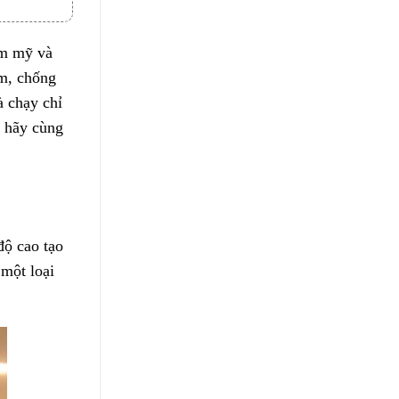
ẩm mỹ và
âm, chống
à chạy chỉ
y hãy cùng
độ cao tạo
một loại