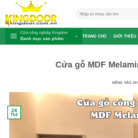
Bỏ
qua
Tìm
kiếm:
nội
dung
Cửa công nghiệp Kingdoor
TRANG CHỦ
GIỚI THIỆU
Danh mục sản phẩm
Cửa gỗ MDF Melamin
ĐĂNG VÀO
24
24
Th4