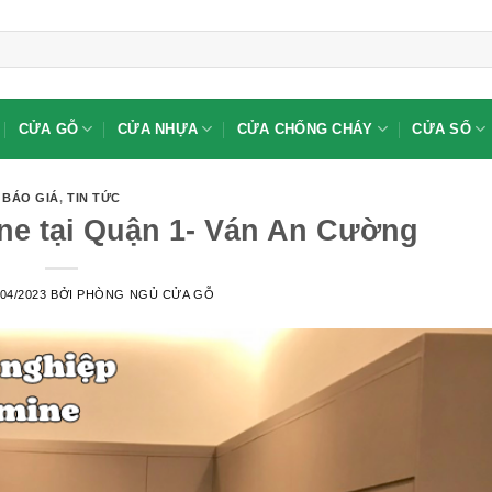
CỬA GỖ
CỬA NHỰA
CỬA CHỐNG CHÁY
CỬA SỔ
BÁO GIÁ
,
TIN TỨC
e tại Quận 1- Ván An Cường
/04/2023
BỞI
PHÒNG NGỦ CỬA GỖ