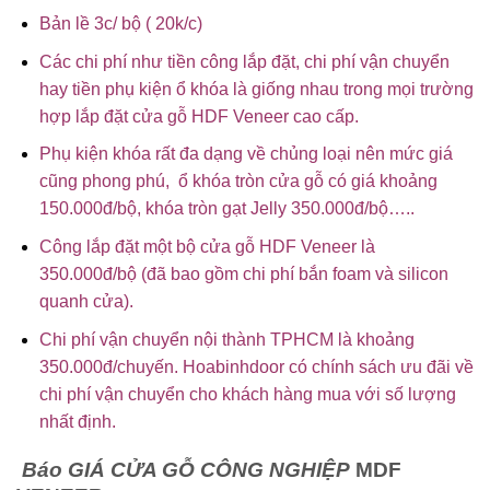
Bản lề 3c/ bộ ( 20k/c)
Các chi phí như tiền công lắp đặt, chi phí vận chuyển
hay tiền phụ kiện ổ khóa là giống nhau trong mọi trường
hợp lắp đặt cửa gỗ HDF Veneer cao cấp.
Phụ kiện khóa rất đa dạng về chủng loại nên mức giá
cũng phong phú, ổ khóa tròn cửa gỗ có giá khoảng
150.000đ/bộ, khóa tròn gạt Jelly 350.000đ/bộ…..
Công lắp đặt một bộ cửa gỗ HDF Veneer là
350.000đ/bộ (đã bao gồm chi phí bắn foam và silicon
quanh cửa).
Chi phí vận chuyển nội thành TPHCM là khoảng
350.000đ/chuyến. Hoabinhdoor có chính sách ưu đãi về
chi phí vận chuyển cho khách hàng mua với số lượng
nhất định.
Báo GIÁ CỬA GỖ CÔNG NGHIỆP
MDF