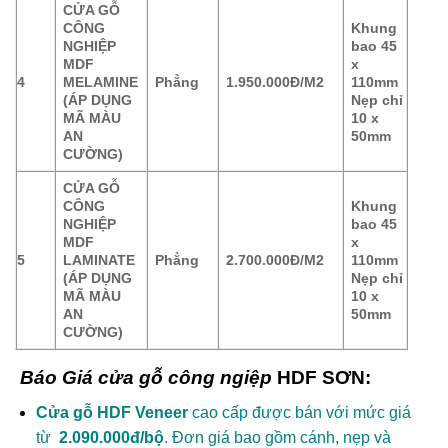
CỬA GỖ
CÔNG
Khung
NGHIỆP
bao 45
MDF
x
4
MELAMINE
Phẳng
1.950.000Đ/M2
110mm
(ÁP DỤNG
Nẹp chỉ
MÃ MÀU
10 x
AN
50mm
CƯỜNG)
CỬA GỖ
CÔNG
Khung
NGHIỆP
bao 45
MDF
x
5
LAMINATE
Phẳng
2.700.000Đ/M2
110mm
(ÁP DỤNG
Nẹp chỉ
MÃ MÀU
10 x
AN
50mm
CƯỜNG)
Báo Giá
cửa gỗ công ngiệp
HDF SƠN:
Cửa gỗ HDF Veneer
cao cấp được bán với mức giá
từ
2.090.000đ/bộ
. Đơn giá bao gồm cánh, nẹp và