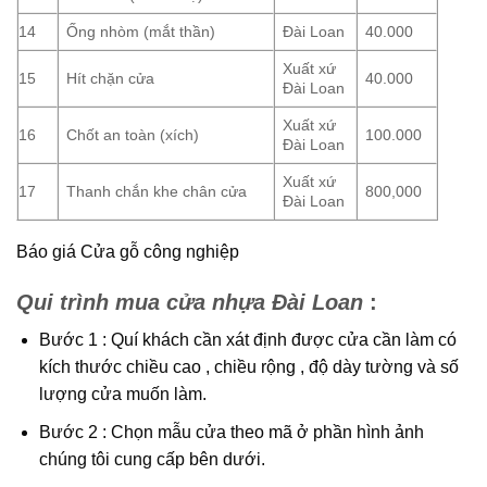
14
Ống nhòm (mắt thần)
Đài Loan
40.000
Xuất xứ
15
Hít chặn cửa
40.000
Đài Loan
Xuất xứ
16
Chốt an toàn (xích)
100.000
Đài Loan
Xuất xứ
17
Thanh chắn khe chân cửa
800,000
Đài Loan
Báo giá Cửa gỗ công nghiệp
Qui trình mua cửa nhựa Đài Loan
:
Bước 1 : Quí khách cần xát định được cửa cần làm có
kích thước chiều cao , chiều rộng , độ dày tường và số
lượng cửa muốn làm.
Bước 2 : Chọn mẫu cửa theo mã ở phần hình ảnh
chúng tôi cung cấp bên dưới.