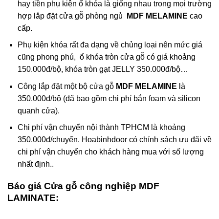
hay tiền phụ kiện ổ khóa là giống nhau trong mọi trường
hợp lắp đặt cửa gỗ phòng ngủ
MDF MELAMINE
cao
cấp.
Phụ kiện khóa rất đa dạng về chủng loại nên mức giá
cũng phong phú, ổ khóa tròn cửa gỗ có giá khoảng
150.000đ/bộ, khóa tròn gạt JELLY 350.000đ/bộ…
Công lắp đặt một bộ cửa gỗ
MDF MELAMINE
là
350.000đ/bộ (đã bao gồm chi phí bắn foam và silicon
quanh cửa).
Chi phí vận chuyển nội thành TPHCM là khoảng
350.000đ/chuyến. Hoabinhdoor có chính sách ưu đãi về
chi phí vận chuyển cho khách hàng mua với số lượng
nhất định..
Báo giá Cửa gỗ công nghiệp
MDF
LAMINATE: