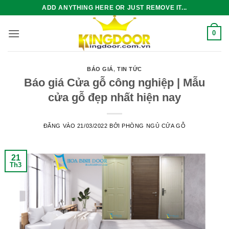
Bỏ
ADD ANYTHING HERE OR JUST REMOVE IT...
qua
nội
0
dung
BÁO GIÁ
,
TIN TỨC
Báo giá Cửa gỗ công nghiệp | Mẫu
cửa gỗ đẹp nhất hiện nay
ĐĂNG VÀO
21/03/2022
BỞI
PHÒNG NGỦ CỬA GỖ
21
Th3