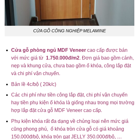
CỬA GỖ CÔNG NGHIỆP MELAMINE
Cửa gỗ phòng ngủ MDF Veneer
cao cấp được bán
với mức giá từ
1.750.000đ/m2
. Đơn giá bao gồm cánh,
nẹp và khung cửa, chưa bao gồm ổ khóa, công lắp đặt
và chi phí vận chuyển.
Bản lề 4c/bộ ( 20k/c)
Các chi phí như tiền công lắp đặt, chi phí vận chuyển
hay tiền phụ kiện ổ khóa là giống nhau trong mọi trường
hợp lắp đặt cửa gỗ MDF Veneer cao cấp.
Phụ kiện khóa rất đa dạng về chủng loại nên mức giá
cũng phong phú, ổ khóa tròn cửa gỗ có giá khoảng
150.000đ/bộ, khóa tròn gạt JELLY 350.000đ/bộ, …