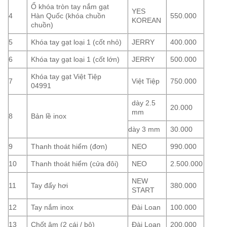
Ổ khóa tròn tay nắm gạt
YES
4
Hàn Quốc (khóa chuồn
550.000
KOREAN
chuồn)
5
Khóa tay gạt loại 1 (cốt nhỏ)
JERRY
400.000
6
Khóa tay gạt loại 1 (cốt lớn)
JERRY
500.000
Khóa tay gạt Việt Tiệp
7
Việt Tiệp
750.000
04991
dày 2.5
20.000
mm
8
Bản lề inox
dày 3 mm
30.000
9
Thanh thoát hiểm (đơn)
NEO
990.000
10
Thanh thoát hiểm (cửa đôi)
NEO
2.500.000
NEW
11
Tay đẩy hơi
380.000
START
12
Tay nắm inox
Đài Loan
100.000
13
Chốt âm (2 cái / bộ)
Đài Loan
200.000