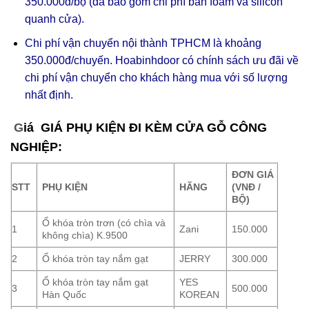
350.000đ/bộ (đã bao gồm chi phí bắn foam và silicon
quanh cửa).
Chi phí vận chuyển nội thành TPHCM là khoảng
350.000đ/chuyến. Hoabinhdoor có chính sách ưu đãi về
chi phí vận chuyển cho khách hàng mua với số lượng
nhất định.
G
iá GIÁ PHỤ KIỆN ĐI KÈM CỬA GỖ CÔNG
NGHIỆP:
ĐƠN GIÁ
STT
PHỤ KIỆN
HÃNG
(VNĐ /
BỘ)
Ổ khóa tròn trơn (có chìa và
1
Zani
150.000
không chìa) K.9500
2
Ổ khóa tròn tay nắm gạt
JERRY
300.000
Ổ khóa tròn tay nắm gạt
YES
3
500.000
Hàn Quốc
KOREAN