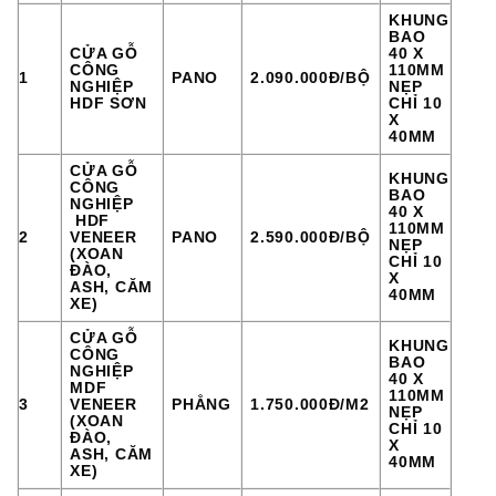
KHUNG
BAO
CỬA GỖ
40 X
CÔNG
110MM
1
PANO
2.090.000Đ/BỘ
NGHIỆP
NẸP
HDF SƠN
CHỈ 10
X
40MM
CỬA GỖ
KHUNG
CÔNG
BAO
NGHIỆP
40 X
HDF
110MM
2
VENEER
PANO
2.590.000Đ/BỘ
NẸP
(XOAN
CHỈ 10
ĐÀO,
X
ASH, CĂM
40MM
XE)
CỬA GỖ
KHUNG
CÔNG
BAO
NGHIỆP
40 X
MDF
110MM
3
VENEER
PHẲNG
1.750.000Đ/M2
NẸP
(XOAN
CHỈ 10
ĐÀO,
X
ASH, CĂM
40MM
XE)