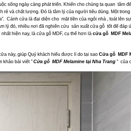
cuộc sống ngày càng phát triển. Khiến cho chúng ta quan tâm 
 rẻ và chất lượng. Đó là tâm lý của người tiêu dùng. Một tron
”. Cánh cửa là đại diện cho mặt tiền của ngôi nhà , toát lên sự
m lý đó, nhiều nơi đã nghiên cứu sản xuất cửa gỗ tốt để đáp 
hất hiện nay, là cửa gỗ MDF, cụ thể hơn là
cửa gỗ MDF Mel
i cửa này, giúp Quý khách hiểu được lí do tại sao
Cửa gỗ MDF 
m khảo bài viết
”
Cửa gỗ MDF Melamine
tại Nha Trang
” của c