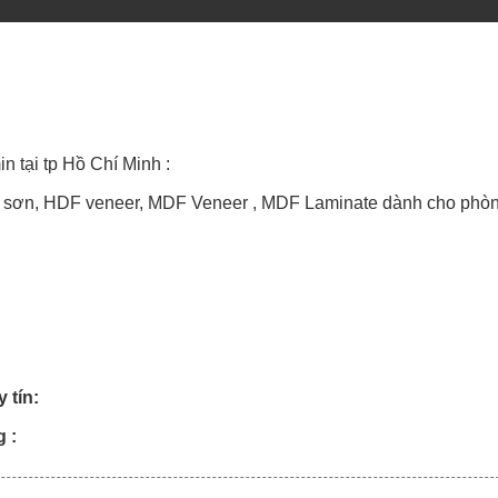
 tại tp Hồ Chí Minh :
n, HDF veneer, MDF Veneer , MDF Laminate dành cho phòn
 tín:
 :