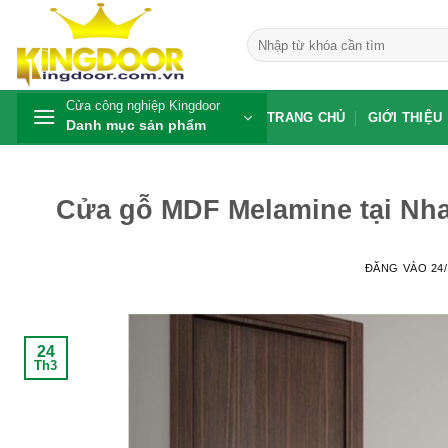
Bỏ
qua
Tìm
kiếm:
nội
dung
Cửa công nghiệp Kingdoor
TRANG CHỦ
GIỚI THIỆU
Danh mục sản phẩm
Cửa gỗ MDF Melamine tại Nh
ĐĂNG VÀO
24
24
Th3