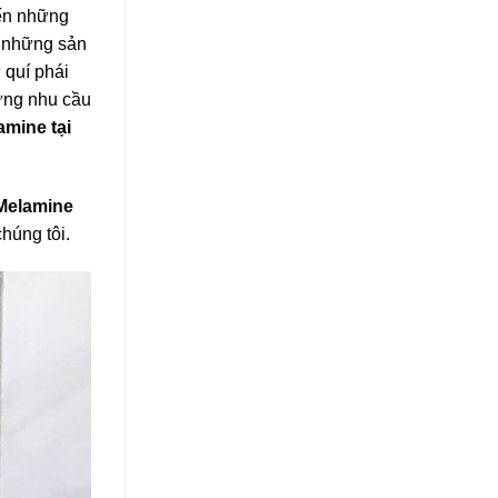
đến những
g những sản
 quí phái
ứng nhu cầu
amine
tại
Melamine
húng tôi.