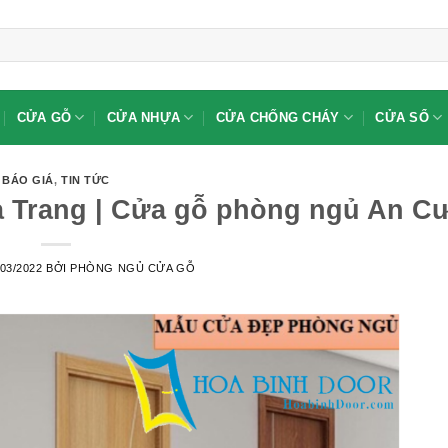
CỬA GỖ
CỬA NHỰA
CỬA CHỐNG CHÁY
CỬA SỔ
BÁO GIÁ
,
TIN TỨC
a Trang | Cửa gỗ phòng ngủ An C
/03/2022
BỞI
PHÒNG NGỦ CỬA GỖ