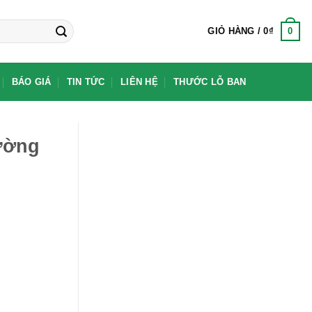
0
GIỎ HÀNG /
0
₫
BÁO GIÁ
TIN TỨC
LIÊN HỆ
THƯỚC LỖ BAN
ường