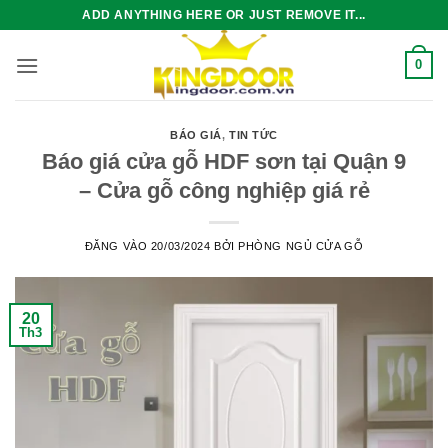
Bỏ
ADD ANYTHING HERE OR JUST REMOVE IT...
qua
nội
0
dung
BÁO GIÁ
,
TIN TỨC
Báo giá cửa gỗ HDF sơn tại Quận 9
– Cửa gỗ công nghiệp giá rẻ
ĐĂNG VÀO
20/03/2024
BỞI
PHÒNG NGỦ CỬA GỖ
20
Th3