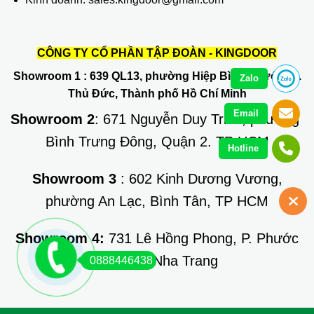
CÔNG TY CỔ PHẦN TẬP ĐOÀN - KINGDOOR
Showroom 1
: 639 QL13, phường Hiệp Bình Phước, Q.
Zalo
Thủ Đức, Thành phố Hồ Chí Minh
Email
Showroom 2
: 671 Nguyễn Duy Trinh, phường
Bình Trưng Đông, Quận 2. TP HCM
Hotline
Showroom 3
: 602 Kinh Dương Vương,
phường An Lạc, Bình Tân, TP HCM
Showroom 4:
731 Lê Hồng Phong, P. Phước
Long, TP Nha Trang
0888446438