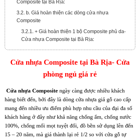
Composite tại Bà Rịa:
3.2. b. Giá hoàn thiện các dòng cửa nhựa
Composite
3.2.1. + Giá hoàn thiện 1 bộ Composite phủ da-
Cửa nhựa Composite tại Bà Rịa:
3.2.2. + Giá hoàn thiện 1 bộ Composite sơn PU
Cửa nhựa Composite tại Bà Rịa- Cửa
3.2.3. + Giá hoàn thiện 1 bộ Composite LX
4. MỘT SỐ MẪU THỰC TẾ – Cửa nhựa
phòng ngủ giá rẻ
Composite tại Bà Rịa:
Cửa nhựa Composite
ngày càng được nhiều khách
5. Hướng Dẫn Cách Lắp Cửa Nhựa Composite
Đúng Chuẩn:
hàng biết đến, bởi đây là dòng cửa nhựa giả gỗ cao cấp
mang đến nhiều ưu điểm phù hợp nhu cầu của đại đa số
khách hàng ở đây như khả năng chống ẩm, chống nước
100%, chống mối mọt tuyệt đối, đồ bền sử dụng lên đến
15 – 20 năm, mà giá thành lại rẻ 1/2 so với cửa gỗ tự