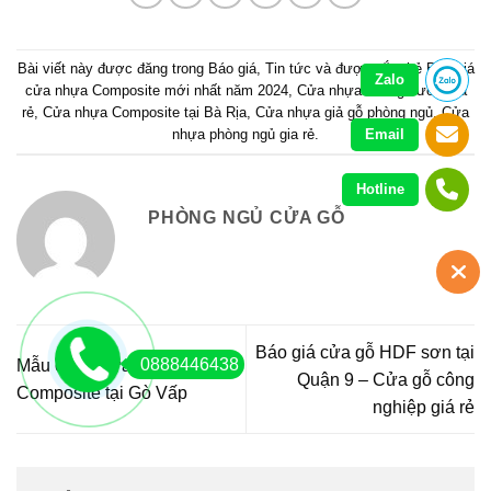
Bài viết này được đăng trong
Báo giá
,
Tin tức
và được gắn thẻ
Báo giá
Zalo
cửa nhựa Composite mới nhất năm 2024
,
Cửa nhựa chống nước giá
rẻ
,
Cửa nhựa Composite tại Bà Rịa
,
Cửa nhựa giả gỗ phòng ngủ
,
Cửa
nhựa phòng ngủ gia rẻ
.
Email
Hotline
PHÒNG NGỦ CỬA GỖ
Báo giá cửa gỗ HDF sơn tại
0888446438
Mẫu cửa nhựa vòm
Quận 9 – Cửa gỗ công
Composite tại Gò Vấp
nghiệp giá rẻ