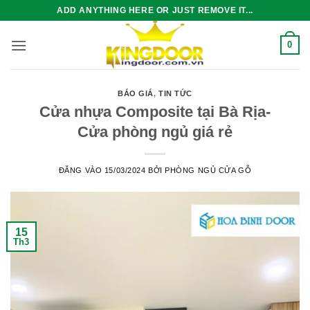
Bỏ
ADD ANYTHING HERE OR JUST REMOVE IT...
qua
nội
0
dung
BÁO GIÁ
,
TIN TỨC
Cửa nhựa Composite tại Bà Rịa-
Cửa phòng ngủ giá rẻ
ĐĂNG VÀO
15/03/2024
BỞI
PHÒNG NGỦ CỬA GỖ
15
Th3