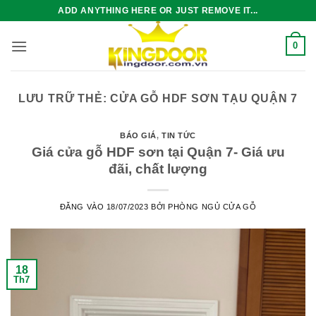
Bỏ
ADD ANYTHING HERE OR JUST REMOVE IT...
qua
nội
0
dung
LƯU TRỮ THẺ:
CỬA GỖ HDF SƠN TẠU QUẬN 7
BÁO GIÁ
,
TIN TỨC
Giá cửa gỗ HDF sơn tại Quận 7- Giá ưu
đãi, chất lượng
ĐĂNG VÀO
18/07/2023
BỞI
PHÒNG NGỦ CỬA GỖ
18
Th7