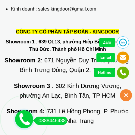
Kinh doanh: sales.kingdoor@gmail.com
CÔNG TY CỔ PHẦN TẬP ĐOÀN - KINGDOOR
Showroom 1
: 639 QL13, phường Hiệp Bình Phước, Q.
Zalo
Thủ Đức, Thành phố Hồ Chí Minh
Email
Showroom 2
: 671 Nguyễn Duy Trinh, phường
Bình Trưng Đông, Quận 2. TP HCM
Hotline
Showroom 3
: 602 Kinh Dương Vương,
phường An Lạc, Bình Tân, TP HCM
Showroom 4:
731 Lê Hồng Phong, P. Phước
Long, TP Nha Trang
0888446438