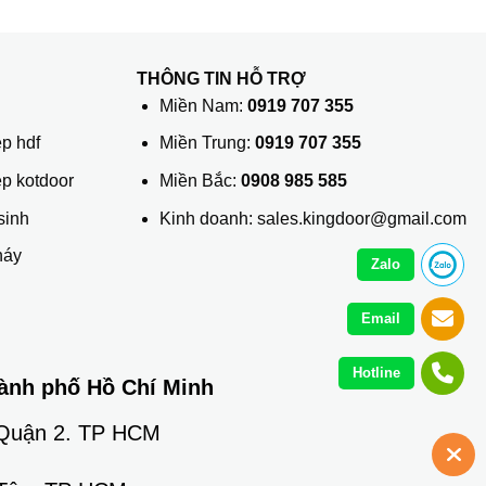
THÔNG TIN HỖ TRỢ
ủ
Miền Nam:
0919 707 355
p hdf
Miền Trung:
0919 707 355
ệp kotdoor
Miền Bắc:
0908 985 585
sinh
Kinh doanh: sales.kingdoor@gmail.com
háy
Zalo
Email
Hotline
ành phố Hồ Chí Minh
 Quận 2. TP HCM