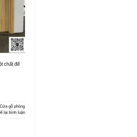
ột chất để
Cửa gỗ phòng
ể lại bình luận