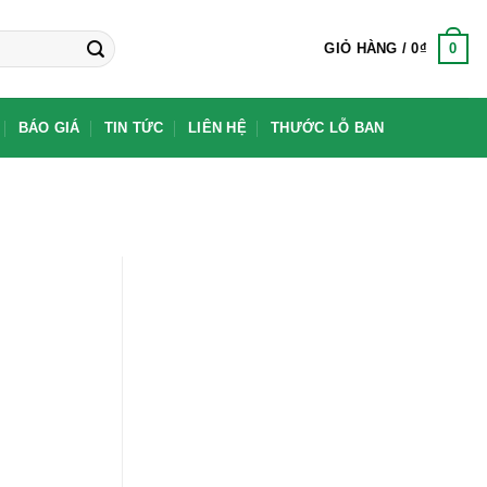
0
GIỎ HÀNG /
0
₫
BÁO GIÁ
TIN TỨC
LIÊN HỆ
THƯỚC LỖ BAN
G