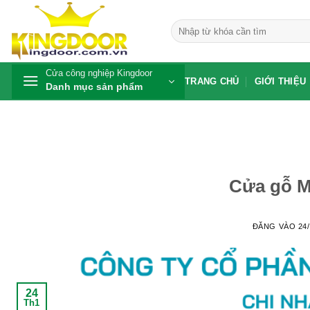
Bỏ
qua
Tìm
kiếm:
nội
dung
Cửa công nghiệp Kingdoor
TRANG CHỦ
GIỚI THIỆU
Danh mục sản phẩm
Cửa gỗ M
ĐĂNG VÀO
24
24
Th1