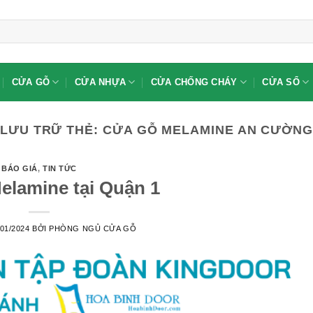
CỬA GỖ
CỬA NHỰA
CỬA CHỐNG CHÁY
CỬA SỔ
LƯU TRỮ THẺ:
CỬA GỖ MELAMINE AN CƯỜN
BÁO GIÁ
,
TIN TỨC
elamine tại Quận 1
/01/2024
BỞI
PHÒNG NGỦ CỬA GỖ