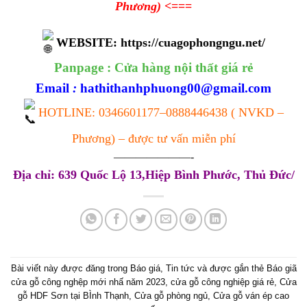
Phương)
<===
WEBSITE:
https://cuagophongngu.net/
Panpage :
Cửa hàng nội thất giá rẻ
Email
:
hathithanhphuong00@gmail.com
HOTLINE:
0346601177
–
0888446438
( NVKD –
Phương) – được tư vấn miễn phí
———————-
Địa chỉ: 639 Quốc Lộ 13,Hiệp Bình Phước, Thủ Đức/
Bài viết này được đăng trong
Báo giá
,
Tin tức
và được gắn thẻ
Báo giã
cửa gỗ công nghệp mới nhấ năm 2023
,
cửa gỗ công nghiệp giá rẻ
,
Cửa
gỗ HDF Sơn tại BÌnh Thạnh
,
Cửa gỗ phòng ngủ
,
Cửa gỗ ván ép cao