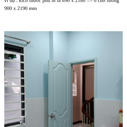
ví dụ : kích thước phủ bì là 890 x 2180 => ô chờ tường
900 x 2190 mm