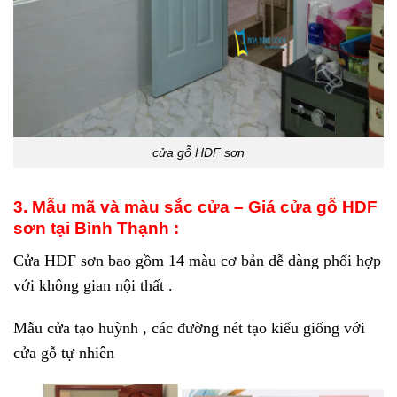
cửa gỗ HDF sơn
3. Mẫu mã và màu sắc cửa – Giá cửa gỗ HDF
sơn tại Bình Thạnh :
Cửa HDF sơn bao gồm 14 màu cơ bản dễ dàng phối hợp
với không gian nội thất .
Mẫu cửa tạo huỳnh , các đường nét tạo kiểu giống với
cửa gỗ tự nhiên