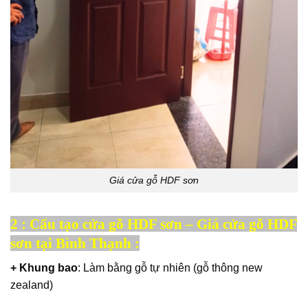
Giá cửa gỗ HDF sơn
2 : Cấu tạo cửa gỗ HDF sơn – Giá cửa gỗ HDF
sơn tại Bình Thạnh :
+ Khung bao
: Làm bằng gỗ tự nhiên (gỗ thông new
zealand)