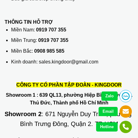
THÔNG TIN HỖ TRỢ
Miền Nam:
0919 707 355
Miền Trung:
0919 707 355
Miền Bắc:
0908 985 585
Kinh doanh: sales.kingdoor@gmail.com
CÔNG TY CỔ PHẦN TẬP ĐOÀN - KINGDOOR
Showroom 1
: 639 QL13, phường Hiệp Bình Phước, Q.
Zalo
Thủ Đức, Thành phố Hồ Chí Minh
Email
Showroom 2
: 671 Nguyễn Duy Trinh, phường
Bình Trưng Đông, Quận 2. TP HCM
Hotline