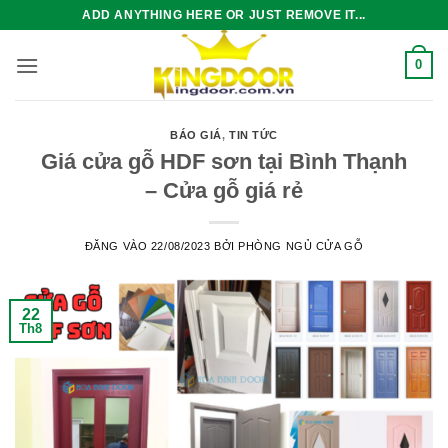
Bỏ
ADD ANYTHING HERE OR JUST REMOVE IT...
qua
nội
0
dung
BÁO GIÁ
,
TIN TỨC
Giá cửa gỗ HDF sơn tại Bình Thạnh
– Cửa gỗ giá rẻ
ĐĂNG VÀO
22/08/2023
BỞI
PHÒNG NGỦ CỬA GỖ
22
Th8