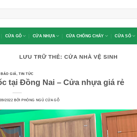
CỬA GỖ
CỬA NHỰA
CỬA CHỐNG CHÁY
CỬA SỔ
LƯU TRỮ THẺ:
CỬA NHÀ VỆ SINH
BÁO GIÁ
,
TIN TỨC
 tại Đồng Nai – Cửa nhựa giá rẻ
/09/2022
BỞI
PHÒNG NGỦ CỬA GỖ