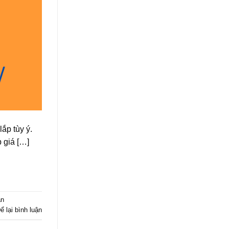
ắp tùy ý.
 giá […]
an
ể lại bình luận