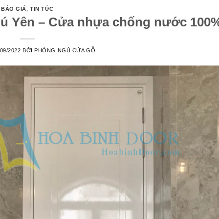
BÁO GIÁ
,
TIN TỨC
hú Yên – Cửa nhựa chống nước 100
/09/2022
BỞI
PHÒNG NGỦ CỬA GỖ