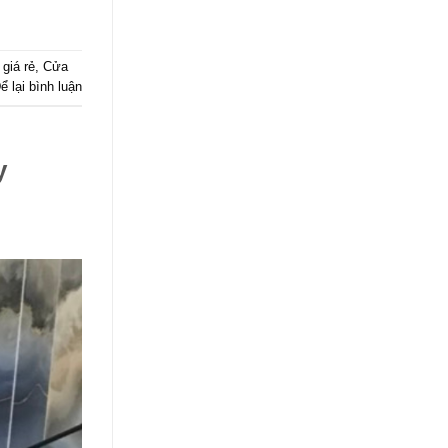
giá rẻ
,
Cửa
ể lại bình luận
y