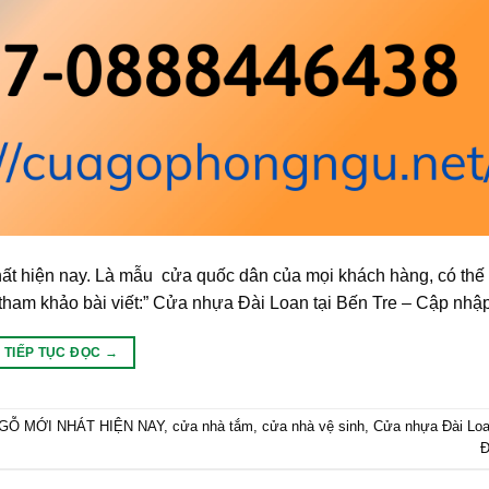
 hiện nay. Là mẫu cửa quốc dân của mọi khách hàng, có thế l
am khảo bài viết:” Cửa nhựa Đài Loan tại Bến Tre – Cập nhập
TIẾP TỤC ĐỌC
→
GỖ MỚI NHÁT HIỆN NAY
,
cửa nhà tắm
,
cửa nhà vệ sinh
,
Cửa nhựa Đài Lo
Đ