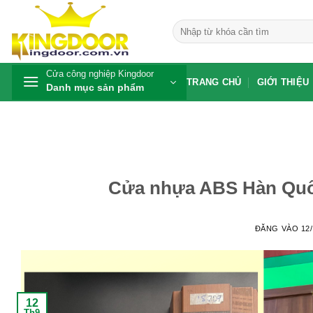
Bỏ
qua
Tìm
kiếm:
nội
dung
Cửa công nghiệp Kingdoor
TRANG CHỦ
GIỚI THIỆU
Danh mục sản phẩm
Cửa nhựa ABS Hàn Quốc
ĐĂNG VÀO
12
12
Th9