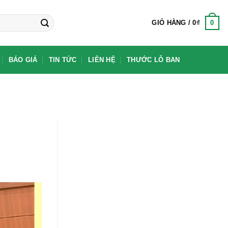
0
GIỎ HÀNG /
0
₫
BÁO GIÁ
TIN TỨC
LIÊN HỆ
THƯỚC LỖ BAN