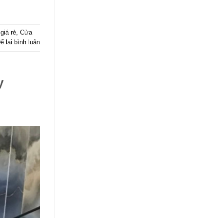
giá rẻ
,
Cửa
ể lại bình luận
y