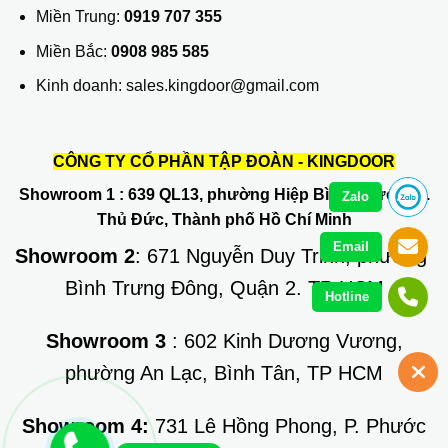
Miền Trung:
0919 707 355
Miền Bắc:
0908 985 585
Kinh doanh: sales.kingdoor@gmail.com
CÔNG TY CỔ PHẦN TẬP ĐOÀN - KINGDOOR
Showroom 1
: 639 QL13, phường Hiệp Bình Phước, Q.
Zalo
Thủ Đức, Thành phố Hồ Chí Minh
Email
Showroom 2
: 671 Nguyễn Duy Trinh, phường
Bình Trưng Đông, Quận 2. TP HCM
Hotline
Showroom 3
: 602 Kinh Dương Vương,
phường An Lạc, Bình Tân, TP HCM
Showroom 4:
731 Lê Hồng Phong, P. Phước