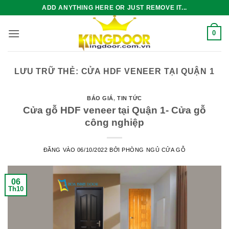
Bỏ
ADD ANYTHING HERE OR JUST REMOVE IT...
qua
nội
0
dung
LƯU TRỮ THẺ:
CỬA HDF VENEER TẠI QUẬN 1
BÁO GIÁ
,
TIN TỨC
Cửa gỗ HDF veneer tại Quận 1- Cửa gỗ
công nghiệp
ĐĂNG VÀO
06/10/2022
BỞI
PHÒNG NGỦ CỬA GỖ
06
Th10