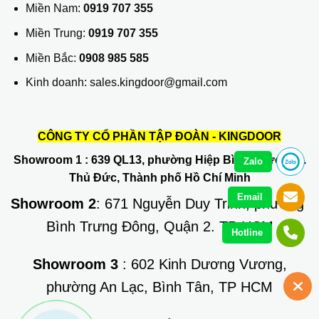
Miền Nam:
0919 707 355
Miền Trung:
0919 707 355
Miền Bắc:
0908 985 585
Kinh doanh: sales.kingdoor@gmail.com
CÔNG TY CỔ PHẦN TẬP ĐOÀN - KINGDOOR
Showroom 1
: 639 QL13, phường Hiệp Bình Phước, Q.
Zalo
Thủ Đức, Thành phố Hồ Chí Minh
Email
Showroom 2
: 671 Nguyễn Duy Trinh, phường
Bình Trưng Đông, Quận 2. TP HCM
Hotline
Showroom 3
: 602 Kinh Dương Vương,
phường An Lạc, Bình Tân, TP HCM