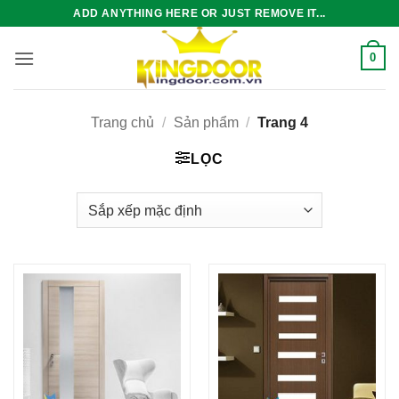
Bỏ
ADD ANYTHING HERE OR JUST REMOVE IT...
qua
nội
0
dung
Trang chủ
/
Sản phẩm
/
Trang 4
LỌC