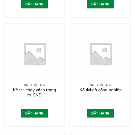
là:
tại
ĐẶT HÀNG
ĐẶT HÀNG
300.000₫.
là:
280.000₫.
NỘI THẤT GỖ
NỘI THẤT GỖ
Kệ tivi chạy vách trang
Kệ tivi gỗ công nghiệp
trí CND
ĐẶT HÀNG
ĐẶT HÀNG