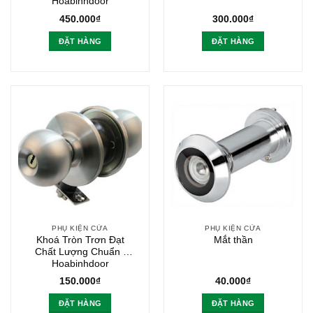
Hoabinhdoor
450.000
₫
300.000
₫
ĐẶT HÀNG
ĐẶT HÀNG
PHỤ KIỆN CỬA
PHỤ KIỆN CỬA
Khoá Tròn Trơn Đạt
Mắt thần
Chất Lượng Chuẩn |
Hoabinhdoor
150.000
₫
40.000
₫
ĐẶT HÀNG
ĐẶT HÀNG