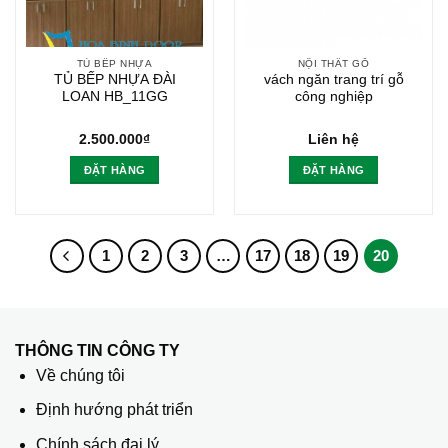
TỦ BẾP NHỰA
NỘI THẤT GỖ
TỦ BẾP NHỰA ĐÀI
vách ngăn trang trí gỗ
LOAN HB_11GG
công nghiệp
2.500.000
₫
Liên hệ
ĐẶT HÀNG
ĐẶT HÀNG
1
2
3
…
17
18
19
20
THÔNG TIN CÔNG TY
Về chúng tôi
Định hướng phát triển
Chính sách đại lý