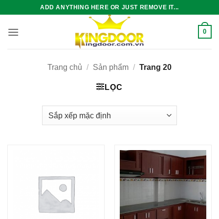
Bỏ
ADD ANYTHING HERE OR JUST REMOVE IT...
qua
nội
0
dung
Trang chủ
/
Sản phẩm
/
Trang 20
LỌC