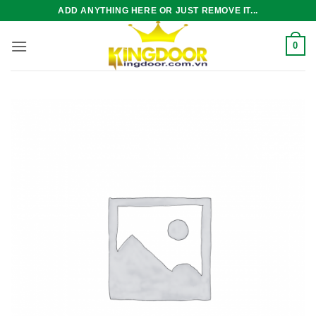
Bỏ
ADD ANYTHING HERE OR JUST REMOVE IT...
qua
nội
0
dung