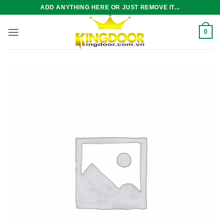
Bỏ
ADD ANYTHING HERE OR JUST REMOVE IT...
qua
nội
0
dung