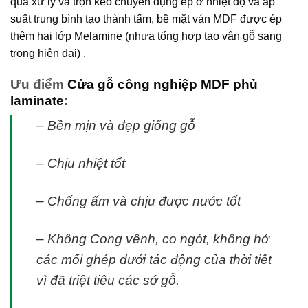
qua xử lý và trộn keo chuyên dụng ép ở nhiệt độ và áp
suất trung bình tạo thành tấm, bề mặt ván MDF được ép
thêm hai lớp Melamine (nhựa tổng hợp tạo vân gỗ sang
trọng hiện đại) .
Ưu điểm
Cửa gỗ công nghiệp MDF phủ
laminate
:
– Bền mịn và đẹp giống gỗ
– Chịu nhiệt tốt
– Chống ẩm và chịu được nước tốt
– Không Cong vênh, co ngót, không hở
các mối ghép dưới tác động của thời tiết
vì đã triệt tiêu các sớ gỗ.