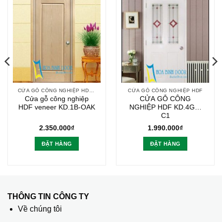
CỬA GỖ CÔNG NGHIỆP HDF VENEER
CỬA GỖ CÔNG NGHIỆP HDF
Cửa gỗ công nghiệp
CỬA GỖ CÔNG
HDF veneer KD.1B-OAK
NGHIỆP HDF KD.4G2-
C1
2.350.000
₫
1.990.000
₫
ĐẶT HÀNG
ĐẶT HÀNG
THÔNG TIN CÔNG TY
Về chúng tôi