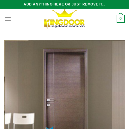
Bỏ
ADD ANYTHING HERE OR JUST REMOVE IT...
qua
nội
0
dung