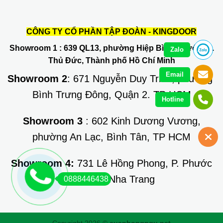
CÔNG TY CỔ PHẦN TẬP ĐOÀN - KINGDOOR
Showroom 1
: 639 QL13, phường Hiệp Bình Phước, Q.
Zalo
Thủ Đức, Thành phố Hồ Chí Minh
Email
Showroom 2
: 671 Nguyễn Duy Trinh, phường
Bình Trưng Đông, Quận 2. TP HCM
Hotline
Showroom 3
: 602 Kinh Dương Vương,
phường An Lạc, Bình Tân, TP HCM
Showroom 4:
731 Lê Hồng Phong, P. Phước
Long, TP Nha Trang
0888446438
Copyright 2026 ©
cuaphongngu.net