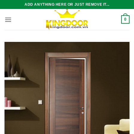
Bỏ
ADD ANYTHING HERE OR JUST REMOVE IT...
qua
nội
0
dung