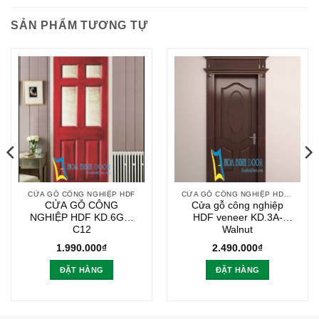
SẢN PHẨM TƯƠNG TỰ
CỬA GỖ CÔNG NGHIỆP HDF
CỬA GỖ CÔNG NGHIỆP HDF VENEER
CỬA GỖ CÔNG
Cửa gỗ công nghiệp
NGHIỆP HDF KD.6G4-
HDF veneer KD.3A-
C12
Walnut
1.990.000
₫
2.490.000
₫
ĐẶT HÀNG
ĐẶT HÀNG