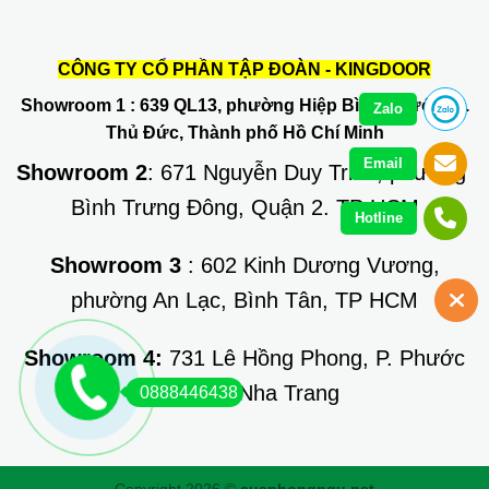
CÔNG TY CỔ PHẦN TẬP ĐOÀN - KINGDOOR
Showroom 1
: 639 QL13, phường Hiệp Bình Phước, Q.
Zalo
Thủ Đức, Thành phố Hồ Chí Minh
Email
Showroom 2
: 671 Nguyễn Duy Trinh, phường
Bình Trưng Đông, Quận 2. TP HCM
Hotline
Showroom 3
: 602 Kinh Dương Vương,
phường An Lạc, Bình Tân, TP HCM
Showroom 4:
731 Lê Hồng Phong, P. Phước
Long, TP Nha Trang
0888446438
Copyright 2026 ©
cuaphongngu.net