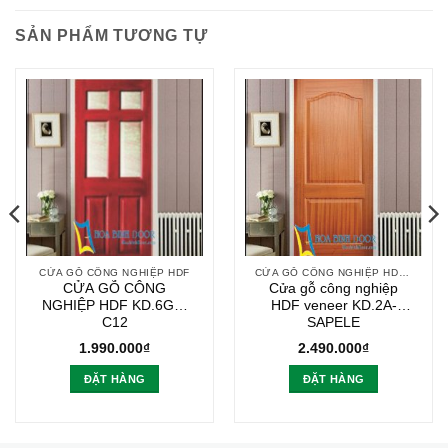
SẢN PHẨM TƯƠNG TỰ
CỬA GỖ CÔNG NGHIỆP HDF
CỬA GỖ CÔNG NGHIỆP HDF VENEER
CỬA GỖ CÔNG
Cửa gỗ công nghiệp
NGHIỆP HDF KD.6G4-
HDF veneer KD.2A-
C12
SAPELE
1.990.000
₫
2.490.000
₫
ĐẶT HÀNG
ĐẶT HÀNG