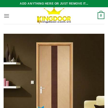
Bỏ
ADD ANYTHING HERE OR JUST REMOVE IT...
qua
nội
0
dung