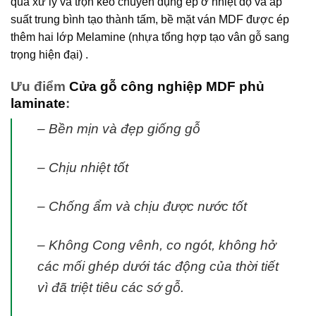
qua xử lý và trộn keo chuyên dụng ép ở nhiệt độ và áp
suất trung bình tạo thành tấm, bề mặt ván MDF được ép
thêm hai lớp Melamine (nhựa tổng hợp tạo vân gỗ sang
trọng hiện đại) .
Ưu điểm
Cửa gỗ công nghiệp MDF phủ
laminate
:
– Bền mịn và đẹp giống gỗ
– Chịu nhiệt tốt
– Chống ẩm và chịu được nước tốt
– Không Cong vênh, co ngót, không hở
các mối ghép dưới tác động của thời tiết
vì đã triệt tiêu các sớ gỗ.