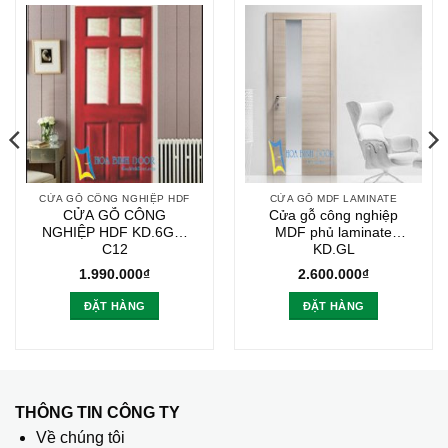
CỬA GỖ CÔNG NGHIỆP HDF
CỬA GỖ MDF LAMINATE
CỬA GỖ CÔNG
Cửa gỗ công nghiệp
NGHIỆP HDF KD.6G4-
MDF phủ laminate
C12
KD.GL
1.990.000
₫
2.600.000
₫
ĐẶT HÀNG
ĐẶT HÀNG
THÔNG TIN CÔNG TY
Về chúng tôi