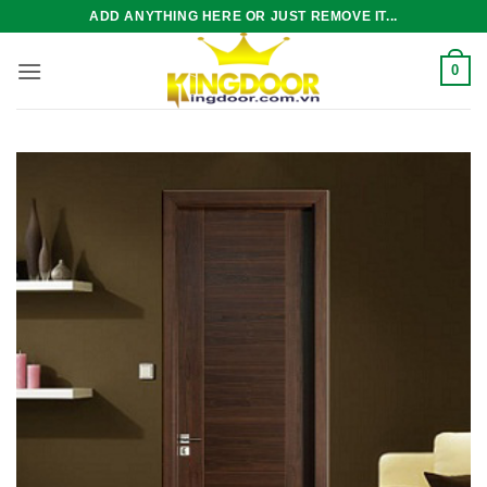
Bỏ
ADD ANYTHING HERE OR JUST REMOVE IT...
qua
nội
0
dung