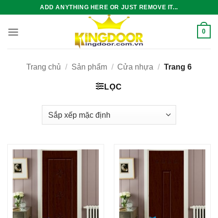
Bỏ
ADD ANYTHING HERE OR JUST REMOVE IT...
qua
nội
0
dung
Trang chủ
/
Sản phẩm
/
Cửa nhựa
/
Trang 6
LỌC