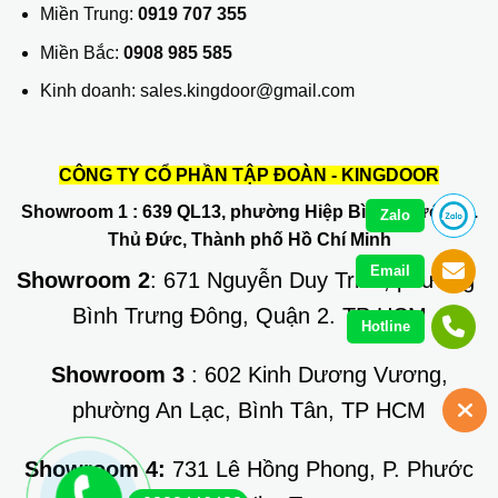
Miền Trung:
0919 707 355
Miền Bắc:
0908 985 585
Kinh doanh: sales.kingdoor@gmail.com
CÔNG TY CỔ PHẦN TẬP ĐOÀN - KINGDOOR
Showroom 1
: 639 QL13, phường Hiệp Bình Phước, Q.
Zalo
Thủ Đức, Thành phố Hồ Chí Minh
Email
Showroom 2
: 671 Nguyễn Duy Trinh, phường
Bình Trưng Đông, Quận 2. TP HCM
Hotline
Showroom 3
: 602 Kinh Dương Vương,
phường An Lạc, Bình Tân, TP HCM
Showroom 4:
731 Lê Hồng Phong, P. Phước