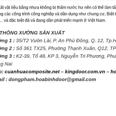
ất vật liệu bằng nhựa không bị thấm nước hư nên có thể làm tấ
ng các công trình công nghiệp và dân dụng như chung cư, Biệt 
 và đặc biệt đã và đang dần phát triển mạnh ở Việt Nam.
 THỐNG XƯỞNG SẢN XUẤT
ng 1 :
35/T2 Vườn Lài, P. An Phú Đông, Q. 12, Tp
ng 2 :
Số 361 TX25, Phường Thạnh Xuân, Q12, T
ng 3 :
K2-39, Tổ 48, KP 3, Nguyễn Tri Phương, Ph
g Nai
b:
cuanhuacomposite.net
–
kingdoor.com.vn
–
h
il : dongpham.hoabinhdoor@gmail.com