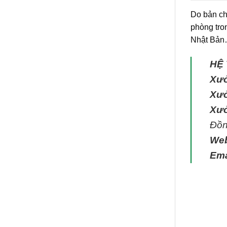
Do bản ch
phòng tro
Nhật Bản…
HỆ
Xưở
Xưở
Xưở
Đồn
We
Ema