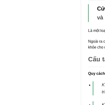
Cử
và
Là một lo
Ngoài ra 
khỏe cho 
Cấu 
Quy cách
K
t
K