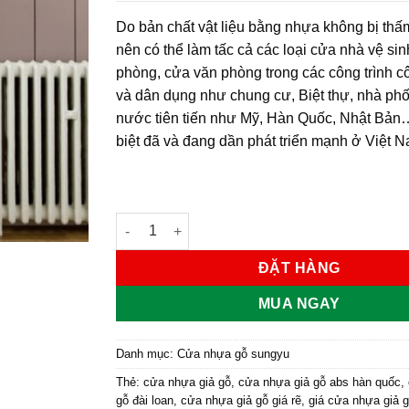
Do bản chất vật liệu bằng nhựa không bị th
nên có thể làm tấc cả các loại cửa nhà vệ si
phòng, cửa văn phòng trong các công trình c
và dân dụng như chung cư, Biệt thự, nhà ph
nước tiên tiến như Mỹ, Hàn Quốc, Nhật Bản
biệt đã và đang dần phát triển mạnh ở Việt 
Cửa nhựa gỗ Sung Yu Mẫu: SYA-130 số lượng
ĐẶT HÀNG
MUA NGAY
Danh mục:
Cửa nhựa gỗ sungyu
Thẻ:
cửa nhựa giả gỗ
,
cửa nhựa giả gỗ abs hàn quốc
,
gỗ đài loan
,
cửa nhựa giả gỗ giá rẽ
,
giá cửa nhựa giả g