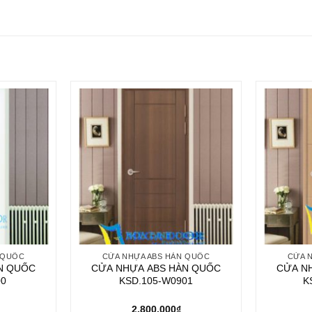
 QUỐC
CỬA NHỰA ABS HÀN QUỐC
CỬA 
N QUỐC
CỬA NHỰA ABS HÀN QUỐC
CỬA N
00
KSD.105-W0901
K
2.800.000
₫