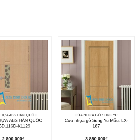
NHỰA ABS HÀN QUỐC
CỬA NHỰA GỖ SUNGYU
HỰA ABS HÀN QUỐC
Cửa nhựa gỗ Sung Yu Mẫu: LX-
SD.116D-K1129
187
2.800.000
₫
3.850.000
₫