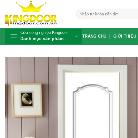
Bỏ
qua
Tìm
kiếm:
nội
dung
Cửa công nghiệp Kingdoor
TRANG CHỦ
GIỚI THIỆU
Danh mục sản phẩm