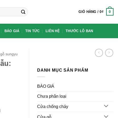
0
GIỎ HÀNG /
0
₫
BÁO GIÁ
TIN TỨC
LIÊN HỆ
THƯỚC LỖ BAN
gỗ sungyu
ẫu:
DANH MỤC SẢN PHẨM
BÁO GIÁ
Chưa phân loại
Cửa chống cháy
h
Cửa gỗ