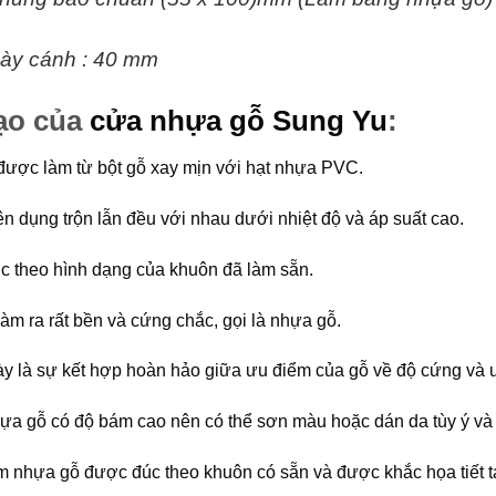
ày cánh : 40 mm
ạo của
cửa nhựa gỗ Sung Yu
:
ược làm từ bột gỗ xay mịn với hạt nhựa PVC.
n dụng trộn lẫn đều với nhau dưới nhiệt độ và áp suất cao.
c theo hình dạng của khuôn đã làm sẵn.
làm ra rất bền và cứng chắc, gọi là nhựa gỗ.
này là sự kết hợp hoàn hảo giữa ưu điểm của gỗ về độ cứng và
ựa gỗ có độ bám cao nên có thể sơn màu hoặc dán da tùy ý và
 nhựa gỗ được đúc theo khuôn có sẵn và được khắc họa tiết t