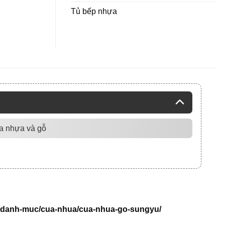
Tủ bếp nhựa
a nhựa và gỗ
t/danh-muc/cua-nhua/cua-nhua-go-sungyu/