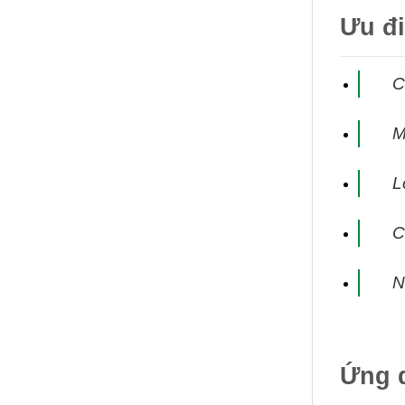
Ưu đ
C
M
L
C
N
Ứng 