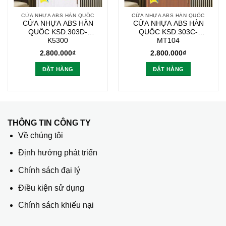
CỬA NHỰA ABS HÀN QUỐC
CỬA NHỰA ABS HÀN QUỐC
CỬA NHỰA ABS HÀN
CỬA NHỰA ABS HÀN
QUỐC KSD.303D-
QUỐC KSD.303C-
K5300
MT104
2.800.000
₫
2.800.000
₫
ĐẶT HÀNG
ĐẶT HÀNG
THÔNG TIN CÔNG TY
Về chúng tôi
Định hướng phát triển
Chính sách đại lý
Điều kiện sử dụng
Chính sách khiếu nại