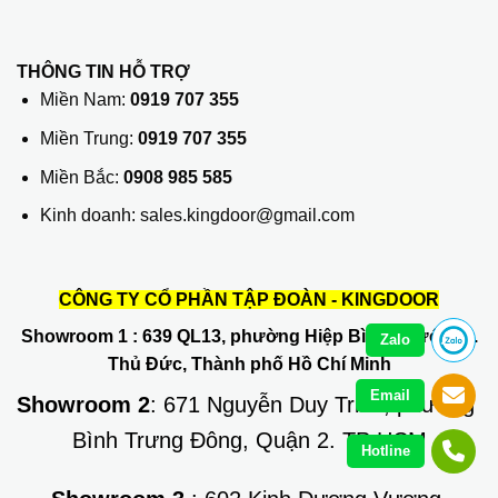
THÔNG TIN HỖ TRỢ
Miền Nam:
0919 707 355
Miền Trung:
0919 707 355
Miền Bắc:
0908 985 585
Kinh doanh: sales.kingdoor@gmail.com
CÔNG TY CỔ PHẦN TẬP ĐOÀN - KINGDOOR
Showroom 1
: 639 QL13, phường Hiệp Bình Phước, Q.
Zalo
Thủ Đức, Thành phố Hồ Chí Minh
Email
Showroom 2
: 671 Nguyễn Duy Trinh, phường
Bình Trưng Đông, Quận 2. TP HCM
Hotline