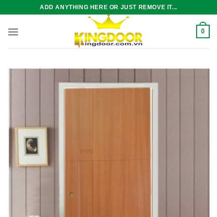
Bỏ
ADD ANYTHING HERE OR JUST REMOVE IT...
qua
nội
0
dung