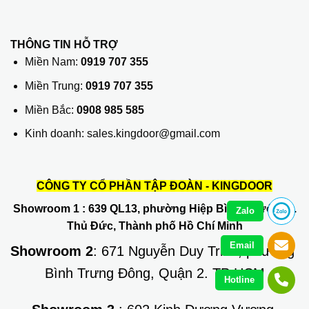
THÔNG TIN HỖ TRỢ
Miền Nam:
0919 707 355
Miền Trung:
0919 707 355
Miền Bắc:
0908 985 585
Kinh doanh: sales.kingdoor@gmail.com
CÔNG TY CỔ PHẦN TẬP ĐOÀN - KINGDOOR
Showroom 1
: 639 QL13, phường Hiệp Bình Phước, Q.
Zalo
Thủ Đức, Thành phố Hồ Chí Minh
Email
Showroom 2
: 671 Nguyễn Duy Trinh, phường
Bình Trưng Đông, Quận 2. TP HCM
Hotline