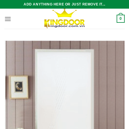
Bỏ
ADD ANYTHING HERE OR JUST REMOVE IT...
qua
nội
0
dung