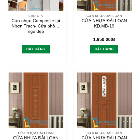
BÁO GIÁ
CỬA NHỰA ĐÀI LOAN
Cửa nhựa Composite tại
CỬA NHỰA ĐÀI LOAN
Nhơn Trạch- Cửa phòng
KD.MB-19
ngủ đẹp
1.650.000
₫
ĐẶT HÀNG
ĐẶT HÀNG
CỬA NHỰA ĐÀI LOAN
CỬA NHỰA ĐÀI LOAN
CỬA NHỰA ĐÀI LOAN
CỬA NHỰA ĐÀI LOAN