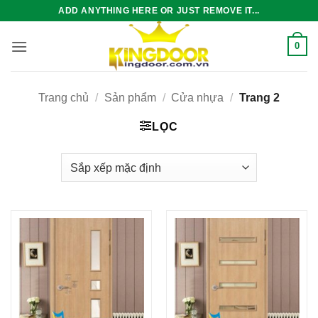
Bỏ
ADD ANYTHING HERE OR JUST REMOVE IT...
qua
nội
0
dung
Trang chủ
/
Sản phẩm
/
Cửa nhựa
/
Trang 2
LỌC