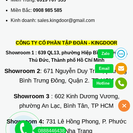
Miền Bắc:
0908 985 585
Kinh doanh: sales.kingdoor@gmail.com
CÔNG TY CỔ PHẦN TẬP ĐOÀN - KINGDOOR
Showroom 1
: 639 QL13, phường Hiệp Bình Phước, Q.
Zalo
Thủ Đức, Thành phố Hồ Chí Minh
Email
Showroom 2
: 671 Nguyễn Duy Trinh, phường
Bình Trưng Đông, Quận 2. TP HCM
Hotline
Showroom 3
: 602 Kinh Dương Vương,
phường An Lạc, Bình Tân, TP HCM
Showroom 4:
731 Lê Hồng Phong, P. Phước
Long, TP Nha Trang
0888446438