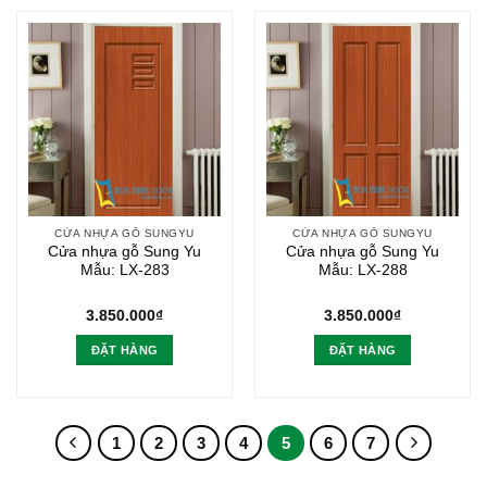
CỬA NHỰA GỖ SUNGYU
CỬA NHỰA GỖ SUNGYU
Cửa nhựa gỗ Sung Yu
Cửa nhựa gỗ Sung Yu
Mẫu: LX-283
Mẫu: LX-288
3.850.000
₫
3.850.000
₫
ĐẶT HÀNG
ĐẶT HÀNG
1
2
3
4
5
6
7