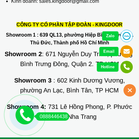
Kinh doanh: sales.kingdoor@gmail.com
CÔNG TY CỔ PHẦN TẬP ĐOÀN - KINGDOOR
Showroom 1
: 639 QL13, phường Hiệp Bình Phước, Q.
Zalo
Thủ Đức, Thành phố Hồ Chí Minh
Email
Showroom 2
: 671 Nguyễn Duy Trinh, phường
Bình Trưng Đông, Quận 2. TP HCM
Hotline
Showroom 3
: 602 Kinh Dương Vương,
phường An Lạc, Bình Tân, TP HCM
Showroom 4:
731 Lê Hồng Phong, P. Phước
Long, TP Nha Trang
0888446438