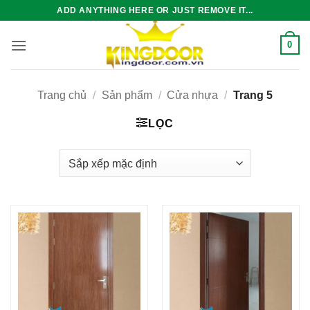
Bỏ
ADD ANYTHING HERE OR JUST REMOVE IT...
qua
nội
0
dung
Trang chủ
/
Sản phẩm
/
Cửa nhựa
/
Trang 5
LỌC