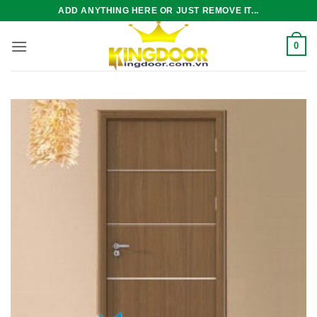
Bỏ
ADD ANYTHING HERE OR JUST REMOVE IT...
qua
nội
0
dung