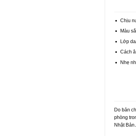
Chịu n
Màu sắc
Lớp da/
Cách âm
Nhẹ nh
Do bản ch
phòng tro
Nhật Bản…