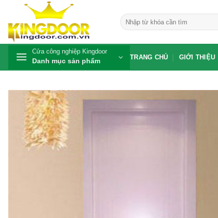
Bỏ
qua
Tìm
kiếm:
nội
dung
Cửa công nghiệp Kingdoor
TRANG CHỦ
GIỚI THIỆU
Danh mục sản phẩm