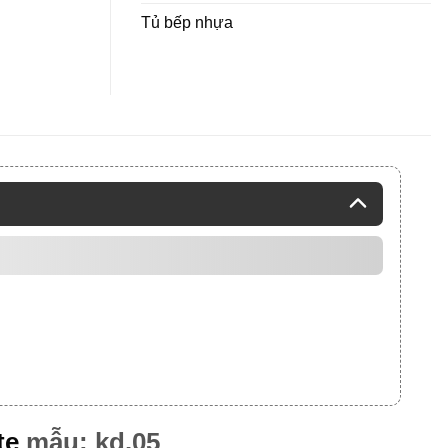
Tủ bếp nhựa
h
te
mẫu: kd.05