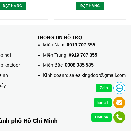
ĐẶT HÀNG
ĐẶT HÀNG
THÔNG TIN HỖ TRỢ
ủ
Miền Nam:
0919 707 355
p hdf
Miền Trung:
0919 707 355
ệp kotdoor
Miền Bắc:
0908 985 585
sinh
Kinh doanh: sales.kingdoor@gmail.com
háy
Zalo
Email
Hotline
ành phố Hồ Chí Minh