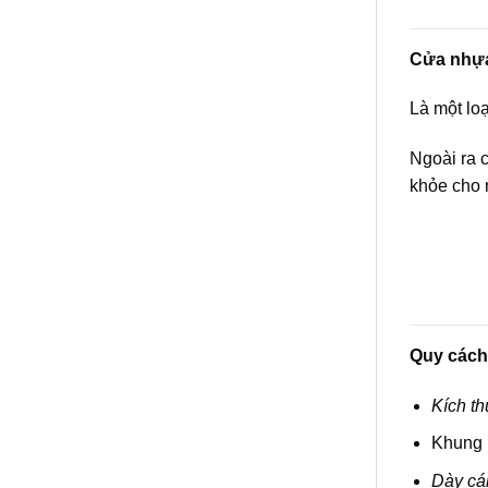
Cửa nhự
Là một lo
Ngoài ra 
khỏe cho 
Quy cách
Kích th
Khung 
Dày cá