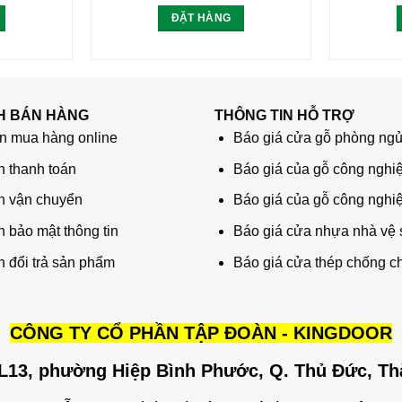
ĐẶT HÀNG
H BÁN HÀNG
THÔNG TIN HỖ TRỢ
 mua hàng online
Báo giá cửa gỗ phòng ng
h thanh toán
Báo giá của gỗ công nghiệ
h vận chuyển
Báo giá của gỗ công nghi
 bảo mật thông tin
Báo giá cửa nhựa nhà vệ 
 đổi trả sản phẩm
Báo giá cửa thép chống c
CÔNG TY CỔ PHẦN TẬP ĐOÀN - KINGDOOR
L13, phường Hiệp Bình Phước, Q. Thủ Đức, Th