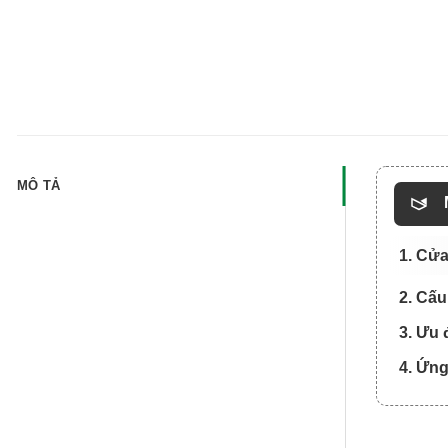
MÔ TẢ
1. Cử
2. Cấu
3. Ưu
4. Ứng