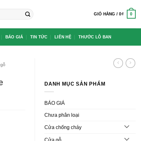
0
GIỎ HÀNG /
0
₫
BÁO GIÁ
TIN TỨC
LIÊN HỆ
THƯỚC LỖ BAN
 gỗ
e
DANH MỤC SẢN PHẨM
BÁO GIÁ
Chưa phân loại
Cửa chống cháy
Cửa gỗ