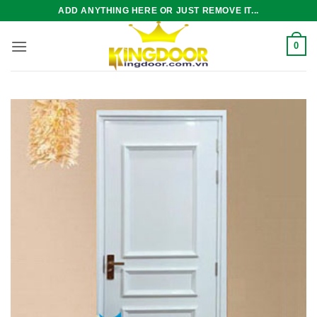
Bỏ
ADD ANYTHING HERE OR JUST REMOVE IT...
qua
nội
0
dung