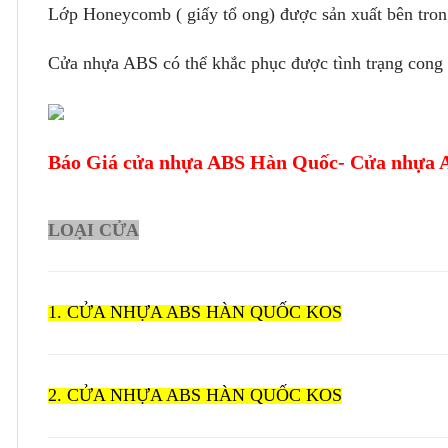
Lớp Honeycomb ( giấy tổ ong) được sản xuất bên trong
Cửa nhựa ABS có thể khắc phục được tình trạng cong v
Báo Giá cửa nhựa ABS Hàn Quốc- Cửa nhựa 
LOẠI CỬA
1. CỬA NHỰA ABS HÀN QUỐC KOS
2. CỬA NHỰA ABS HÀN QUỐC KOS