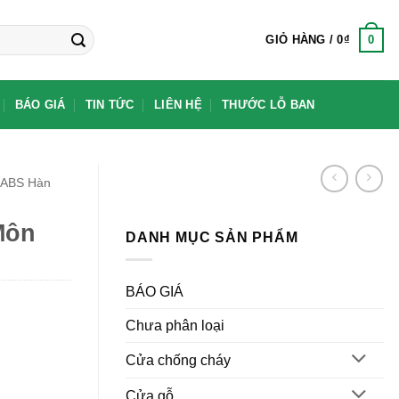
0
GIỎ HÀNG /
0
₫
BÁO GIÁ
TIN TỨC
LIÊN HỆ
THƯỚC LỖ BAN
 ABS Hàn
Môn
DANH MỤC SẢN PHẨM
BÁO GIÁ
Chưa phân loại
Cửa chống cháy
Cửa gỗ