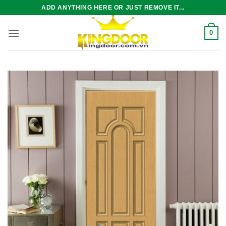
Bỏ
ADD ANYTHING HERE OR JUST REMOVE IT...
qua
nội
0
dung