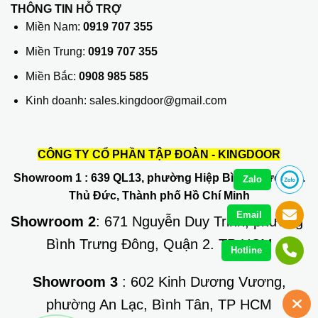
THÔNG TIN HỖ TRỢ
Miền Nam:
0919 707 355
Miền Trung:
0919 707 355
Miền Bắc:
0908 985 585
Kinh doanh: sales.kingdoor@gmail.com
CÔNG TY CỔ PHẦN TẬP ĐOÀN - KINGDOOR
Showroom 1
: 639 QL13, phường Hiệp Bình Phước, Q.
Zalo
Thủ Đức, Thành phố Hồ Chí Minh
Email
Showroom 2
: 671 Nguyễn Duy Trinh, phường
Bình Trưng Đông, Quận 2. TP HCM
Hotline
Showroom 3
: 602 Kinh Dương Vương,
phường An Lạc, Bình Tân, TP HCM