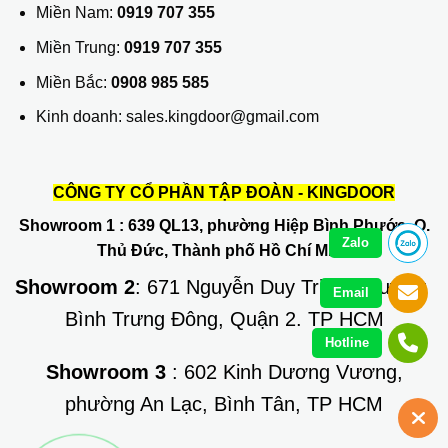
Miền Nam:
0919 707 355
Miền Trung:
0919 707 355
Miền Bắc:
0908 985 585
Kinh doanh: sales.kingdoor@gmail.com
CÔNG TY CỔ PHẦN TẬP ĐOÀN - KINGDOOR
Showroom 1
: 639 QL13, phường Hiệp Bình Phước, Q.
Zalo
Thủ Đức, Thành phố Hồ Chí Minh
Showroom 2
: 671 Nguyễn Duy Trinh, phường
Email
Bình Trưng Đông, Quận 2. TP HCM
Hotline
Showroom 3
: 602 Kinh Dương Vương,
phường An Lạc, Bình Tân, TP HCM