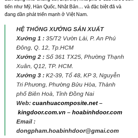
tiến như Mỹ, Hàn Quốc, Nhật Bản… và đặc biệt đã và
đang dần phát triển mạnh ở Việt Nam.
HỆ THỐNG XƯỞNG SẢN XUẤT
Xưởng 1 :
35/T2 Vườn Lài, P. An Phú
Đông, Q. 12, Tp.HCM
Xưởng 2 :
Số 361 TX25, Phường Thạnh
Xuân, Q12, TP. HCM.
Xưởng 3 :
K2-39, Tổ 48, KP 3, Nguyễn
Tri Phương, Phường Bửu Hòa, Thành
phố Biên Hoà, Tỉnh Đồng Nai
Web:
cuanhuacomposite.net
–
kingdoor.com.vn
–
hoabinhdoor.com
Email :
dongpham.hoabinhdoor@gmai.com