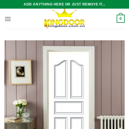
Bỏ
ADD ANYTHING HERE OR JUST REMOVE IT...
qua
nội
0
dung