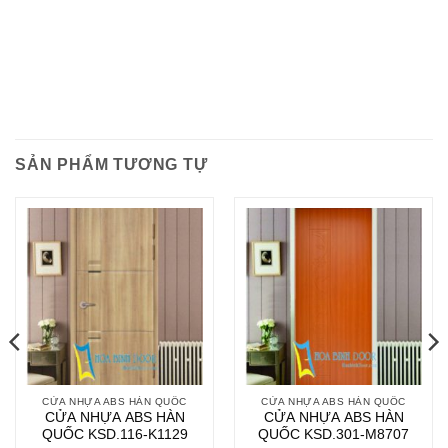
SẢN PHẨM TƯƠNG TỰ
CỬA NHỰA ABS HÀN QUỐC
CỬA NHỰA ABS HÀN QUỐC
CỬA NHỰA ABS HÀN
CỬA NHỰA ABS HÀN
QUỐC KSD.116-K1129
QUỐC KSD.301-M8707