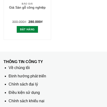
BÁO GIÁ
Giá Sàn gỗ công nghiệp
Giá
Giá
300.000
₫
280.000
₫
gốc
hiện
là:
tại
ĐẶT HÀNG
300.000₫.
là:
280.000₫.
THÔNG TIN CÔNG TY
Về chúng tôi
Định hướng phát triển
Chính sách đại lý
Điều kiện sử dụng
Chính sách khiếu nại