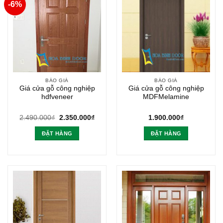
-6%
BÁO GIÁ
BÁO GIÁ
Giá cửa gỗ công nghiệp
Giá cửa gỗ công nghiệp
hdfveneer
MDFMelamine
Giá
Giá
2.490.000
₫
2.350.000
₫
1.900.000
₫
gốc
hiện
là:
tại
ĐẶT HÀNG
ĐẶT HÀNG
2.490.000₫.
là:
2.350.000₫.