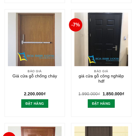
-7%
BÁO GIÁ
BÁO GIÁ
Giá cửa gỗ chống cháy
giá cửa gỗ công nghiệp
hdf
Giá
Giá
2.200.000
₫
1.990.000
₫
1.850.000
₫
gốc
hiện
là:
tại
ĐẶT HÀNG
ĐẶT HÀNG
1.990.000₫.
là:
1.850