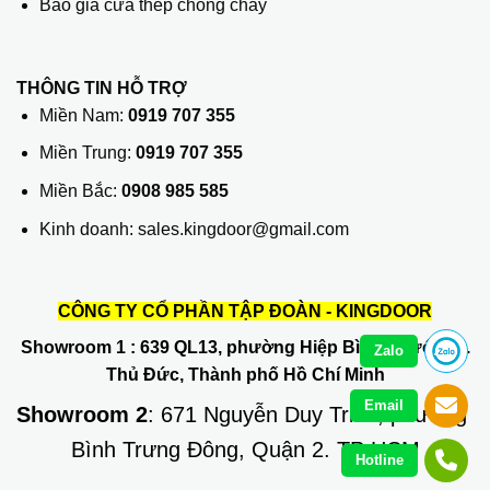
Báo giá cửa thép chống cháy
THÔNG TIN HỖ TRỢ
Miền Nam:
0919 707 355
Miền Trung:
0919 707 355
Miền Bắc:
0908 985 585
Kinh doanh: sales.kingdoor@gmail.com
CÔNG TY CỔ PHẦN TẬP ĐOÀN - KINGDOOR
Showroom 1
: 639 QL13, phường Hiệp Bình Phước, Q.
Zalo
Thủ Đức, Thành phố Hồ Chí Minh
Email
Showroom 2
: 671 Nguyễn Duy Trinh, phường
Bình Trưng Đông, Quận 2. TP HCM
Hotline