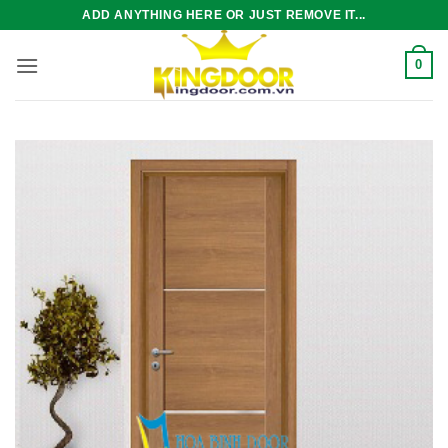
Bỏ
ADD ANYTHING HERE OR JUST REMOVE IT...
qua
nội
0
dung