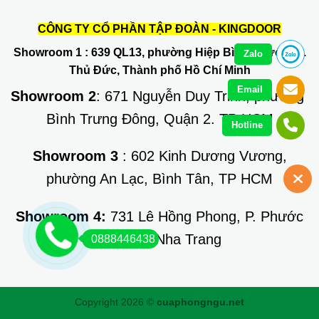
CÔNG TY CỔ PHẦN TẬP ĐOÀN - KINGDOOR
Showroom 1
: 639 QL13, phường Hiệp Bình Phước, Q.
Zalo
Thủ Đức, Thành phố Hồ Chí Minh
Email
Showroom 2
: 671 Nguyễn Duy Trinh, phường
Bình Trưng Đông, Quận 2. TP HCM
Hotline
Showroom 3
: 602 Kinh Dương Vương,
phường An Lạc, Bình Tân, TP HCM
Showroom 4:
731 Lê Hồng Phong, P. Phước
Long, TP Nha Trang
0888446438
Copyright 2026 ©
cuaphongngu.net