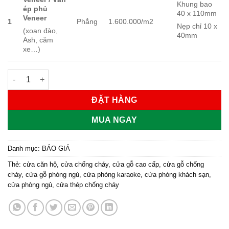
Khung bao
ép phủ
40 x 110mm
Veneer
1
Phẳng
1.600.000/m2
Nẹp chỉ 10 x
(xoan đào,
40mm
Ash, căm
xe…)
Giá cửa gỗ công nghiệp MDFVeneer số lượng
ĐẶT HÀNG
MUA NGAY
Danh mục:
BÁO GIÁ
Thẻ:
cửa căn hộ
,
cửa chống cháy
,
cửa gỗ cao cấp
,
cửa gỗ chống
cháy
,
cửa gỗ phòng ngủ
,
cửa phòng karaoke
,
cửa phòng khách sạn
,
cửa phòng ngủ
,
cửa thép chống cháy