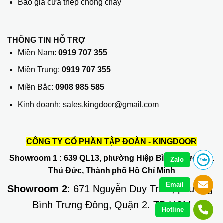
Báo giá cửa thép chống cháy
THÔNG TIN HỖ TRỢ
Miền Nam:
0919 707 355
Miền Trung:
0919 707 355
Miền Bắc:
0908 985 585
Kinh doanh: sales.kingdoor@gmail.com
CÔNG TY CỔ PHẦN TẬP ĐOÀN - KINGDOOR
Showroom 1
: 639 QL13, phường Hiệp Bình Phước, Q.
Zalo
Thủ Đức, Thành phố Hồ Chí Minh
Email
Showroom 2
: 671 Nguyễn Duy Trinh, phường
Bình Trưng Đông, Quận 2. TP HCM
Hotline