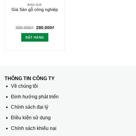
BÁO GIÁ
Giá Sàn gỗ công nghiệp
Giá
Giá
300.000
₫
280.000
₫
gốc
hiện
là:
tại
ĐẶT HÀNG
300.000₫.
là:
280.000₫.
THÔNG TIN CÔNG TY
Về chúng tôi
Định hướng phát triển
Chính sách đại lý
Điều kiện sử dụng
Chính sách khiếu nại