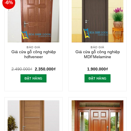
-6%
BÁO GIÁ
BÁO GIÁ
Giá cửa gỗ công nghiệp
Giá cửa gỗ công nghiệp
hdfveneer
MDFMelamine
Giá
Giá
2.490.000
₫
2.350.000
₫
1.900.000
₫
gốc
hiện
là:
tại
ĐẶT HÀNG
ĐẶT HÀNG
2.490.000₫.
là:
2.350.000₫.