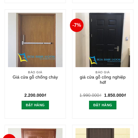
-7%
BÁO GIÁ
BÁO GIÁ
Giá cửa gỗ chống cháy
giá cửa gỗ công nghiệp
hdf
Giá
Giá
2.200.000
₫
1.990.000
₫
1.850.000
₫
gốc
hiện
là:
tại
ĐẶT HÀNG
ĐẶT HÀNG
1.990.000₫.
là:
1.850