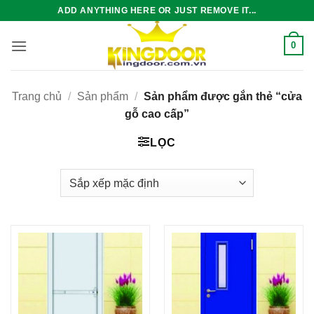
Bỏ
ADD ANYTHING HERE OR JUST REMOVE IT...
qua
nội
0
dung
Trang chủ
/
Sản phẩm
/
Sản phẩm được gắn thẻ “cửa
gỗ cao cấp”
LỌC