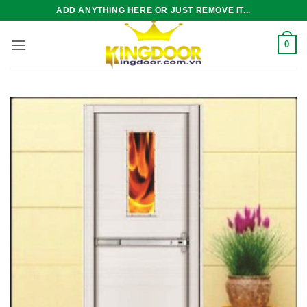
Bỏ
ADD ANYTHING HERE OR JUST REMOVE IT...
qua
nội
0
dung