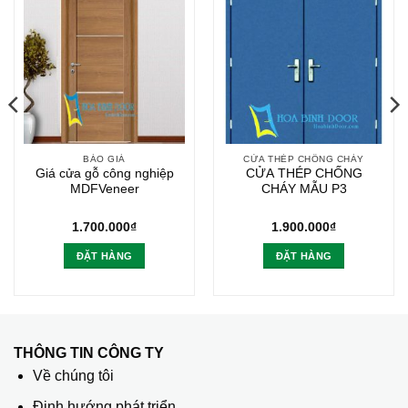
BÁO GIÁ
CỬA THÉP CHỐNG CHÁY
Giá cửa gỗ công nghiệp
CỬA THÉP CHỐNG
MDFVeneer
CHÁY MẪU P3
1.700.000
₫
1.900.000
₫
ĐẶT HÀNG
ĐẶT HÀNG
0₫.
THÔNG TIN CÔNG TY
Về chúng tôi
Định hướng phát triển