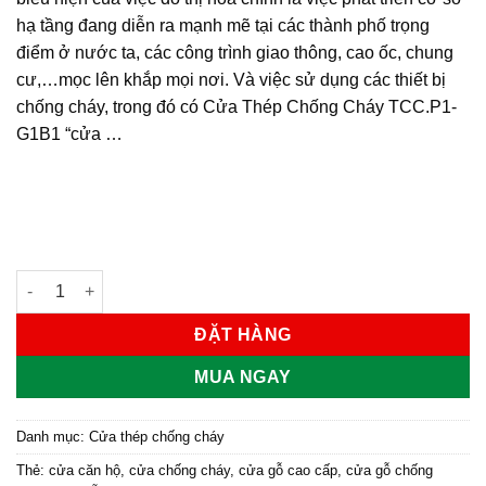
hạ tầng đang diễn ra mạnh mẽ tại các thành phố trọng
điểm ở nước ta, các công trình giao thông, cao ốc, chung
cư,…mọc lên khắp mọi nơi. Và việc sử dụng các thiết bị
chống cháy, trong đó có Cửa Thép Chống Cháy TCC.P1-
G1B1 “cửa …
CỬA THÉP CHỐNG CHÁY MẪU P1-G1B1 số lượng
ĐẶT HÀNG
MUA NGAY
Danh mục:
Cửa thép chống cháy
Thẻ:
cửa căn hộ
,
cửa chống cháy
,
cửa gỗ cao cấp
,
cửa gỗ chống