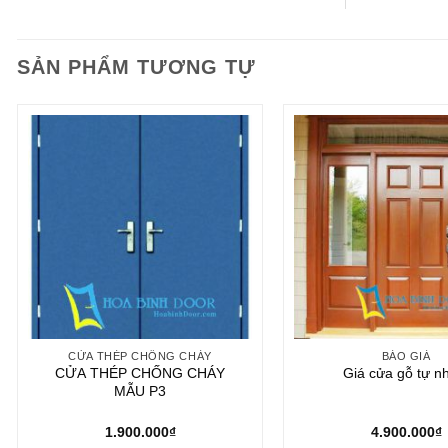
SẢN PHẨM TƯƠNG TỰ
CỬA THÉP CHỐNG CHÁY
BÁO GIÁ
CỬA THÉP CHỐNG CHÁY
Giá cửa gỗ tự n
MẪU P3
1.900.000
₫
4.900.000
₫