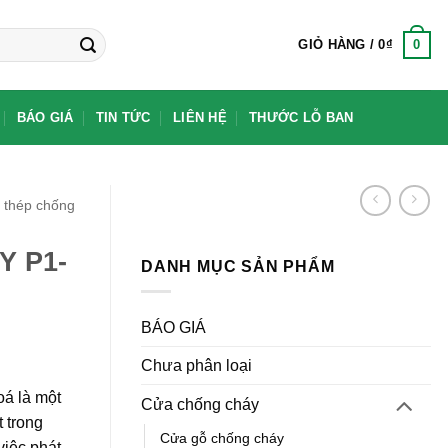
0
GIỎ HÀNG /
0
₫
BÁO GIÁ
TIN TỨC
LIÊN HỆ
THƯỚC LỖ BAN
 thép chống
 P1-
DANH MỤC SẢN PHẨM
BÁO GIÁ
Chưa phân loại
á là một
Cửa chống cháy
t trong
Cửa gỗ chống cháy
việc phát