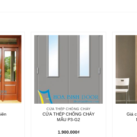
CỬA THÉP CHỐNG CHÁY
hiên
CỬA THÉP CHỐNG CHÁY
Giá 
MẪU P3-G2
1.900.000
₫