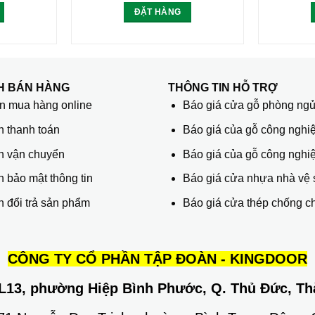
ĐẶT HÀNG
H BÁN HÀNG
THÔNG TIN HỖ TRỢ
 mua hàng online
Báo giá cửa gỗ phòng ng
h thanh toán
Báo giá của gỗ công nghiệ
h vận chuyển
Báo giá của gỗ công nghi
 bảo mật thông tin
Báo giá cửa nhựa nhà vệ 
 đổi trả sản phẩm
Báo giá cửa thép chống c
CÔNG TY CỔ PHẦN TẬP ĐOÀN - KINGDOOR
L13, phường Hiệp Bình Phước, Q. Thủ Đức, Th