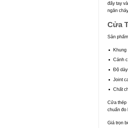
đẩy tay v
ngăn cháy
Cửa 
Sản phẩ
Khung 
Cánh c
Độ dày
Joint 
Chất c
Cửa thép 
chuẩn đo 
Giá trọn b