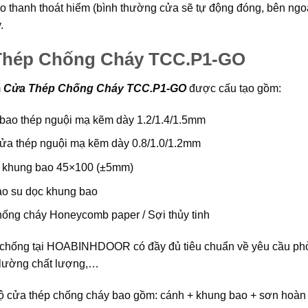
ào thanh thoát hiểm (bình thường cửa sẽ tự động đóng, bên ngoà
.
Thép Chống Cháy TCC.P1-GO
m
Cửa Thép Chống Cháy TCC.P1-GO
được cấu tạo gồm:
bao thép nguội mạ kẽm dày 1.2/1.4/1.5mm
ửa thép nguội mạ kẽm dày 0.8/1.0/1.2mm
 khung bao 45×100 (±5mm)
cao su dọc khung bao
hống cháy Honeycomb paper / Sợi thủy tinh
chống tại
HOABINHDOOR
có đầy đủ tiêu chuẩn về yêu cầu phò
lường chất lượng,…
ộ cửa thép chống cháy bao gồm: cánh + khung bao + sơn hoàn t