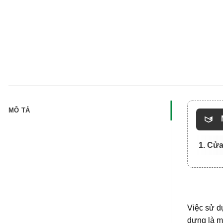
MÔ TẢ
1. Cử
Việc sử dụ
dựng là m