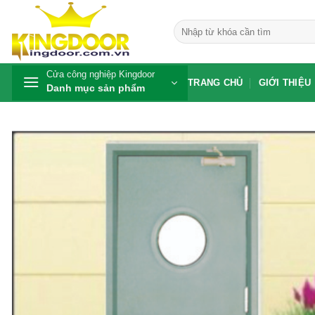
Bỏ
qua
Tìm
kiếm:
nội
dung
Cửa công nghiệp Kingdoor
TRANG CHỦ
GIỚI THIỆU
Danh mục sản phẩm