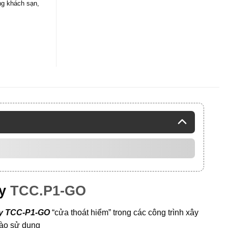
ng khách sạn
,
y
TCC.P1-GO
y TCC-P1-GO
“cửa thoát hiểm” trong các công trình xây
vào sử dụng