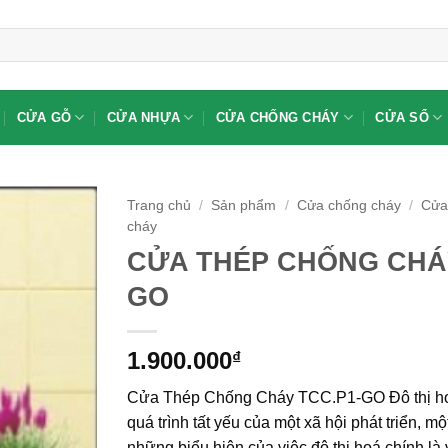
CỬA GỖ
CỬA NHỰA
CỬA CHỐNG CHÁY
CỬA SỔ
Trang chủ
/
Sản phẩm
/
Cửa chống cháy
/
Cửa
cháy
CỬA THÉP CHỐNG CHÁY
GO
1.900.000
₫
Cửa Thép Chống Cháy TCC.P1-GO Đô thị ho
quá trình tất yếu của một xã hội phát triển, mộ
những biểu hiện của việc đô thị hoá chính là 