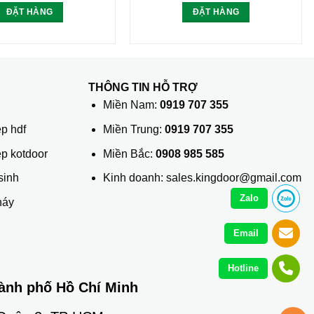
ĐẶT HÀNG
ĐẶT HÀNG
THÔNG TIN HỖ TRỢ
ủ
Miền Nam:
0919 707 355
p hdf
Miền Trung:
0919 707 355
ệp kotdoor
Miền Bắc:
0908 985 585
sinh
Kinh doanh: sales.kingdoor@gmail.com
Zalo
háy
Email
Hotline
ành phố Hồ Chí Minh