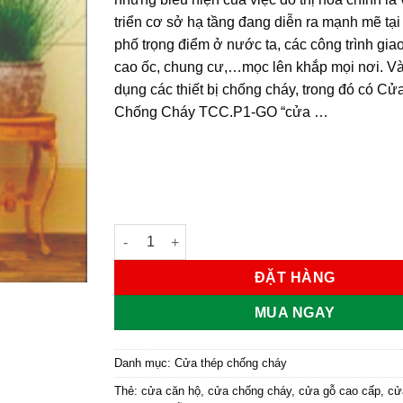
triển cơ sở hạ tầng đang diễn ra mạnh mẽ tại
phố trọng điểm ở nước ta, các công trình gia
cao ốc, chung cư,…mọc lên khắp mọi nơi. Và
dụng các thiết bị chống cháy, trong đó có C
Chống Cháy TCC.P1-GO “cửa …
CỬA THÉP CHỐNG CHÁY P1-GO số lượng
ĐẶT HÀNG
MUA NGAY
Danh mục:
Cửa thép chống cháy
Thẻ:
cửa căn hộ
,
cửa chống cháy
,
cửa gỗ cao cấp
,
cử