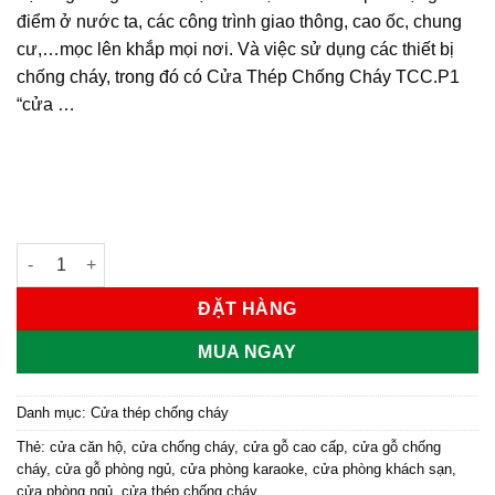
điểm ở nước ta, các công trình giao thông, cao ốc, chung
cư,…mọc lên khắp mọi nơi. Và việc sử dụng các thiết bị
chống cháy, trong đó có Cửa Thép Chống Cháy TCC.P1
“cửa …
CỬA THÉP CHỐNG CHÁY MẪU P1 số lượng
ĐẶT HÀNG
MUA NGAY
Danh mục:
Cửa thép chống cháy
Thẻ:
cửa căn hộ
,
cửa chống cháy
,
cửa gỗ cao cấp
,
cửa gỗ chống
cháy
,
cửa gỗ phòng ngủ
,
cửa phòng karaoke
,
cửa phòng khách sạn
,
cửa phòng ngủ
,
cửa thép chống cháy