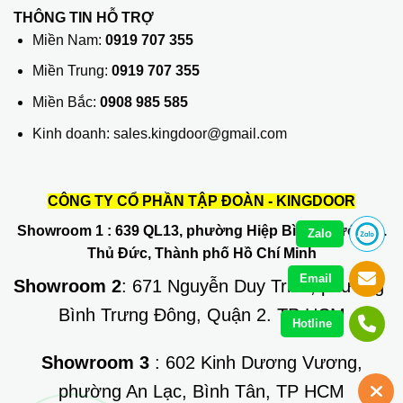
THÔNG TIN HỖ TRỢ
Miền Nam:
0919 707 355
Miền Trung:
0919 707 355
Miền Bắc:
0908 985 585
Kinh doanh: sales.kingdoor@gmail.com
CÔNG TY CỔ PHẦN TẬP ĐOÀN - KINGDOOR
Showroom 1
: 639 QL13, phường Hiệp Bình Phước, Q.
Zalo
Thủ Đức, Thành phố Hồ Chí Minh
Email
Showroom 2
: 671 Nguyễn Duy Trinh, phường
Bình Trưng Đông, Quận 2. TP HCM
Hotline
Showroom 3
: 602 Kinh Dương Vương,
phường An Lạc, Bình Tân, TP HCM