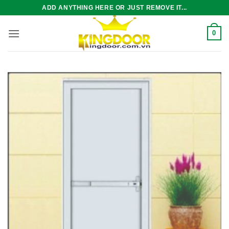
Bỏ
ADD ANYTHING HERE OR JUST REMOVE IT...
qua
nội
0
dung